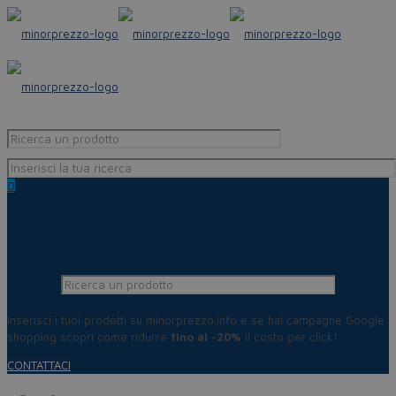
0
Inserisci i tuoi prodotti su minorprezzo.info e se hai campagne Google
shopping scopri come ridurre
fino al -20%
il costo per click!
CONTATTACI