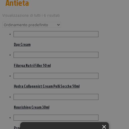
Antieta
Visualizzazione di tutti i 6 risultati
Day Cream
Filorga Nutri Filler 50 ml
Hydra Collagenist Cream Pelli Secche 50ml
Nourishing Cream 30ml
×
Prodigy Reversis Surconcentrate Serum 30ml