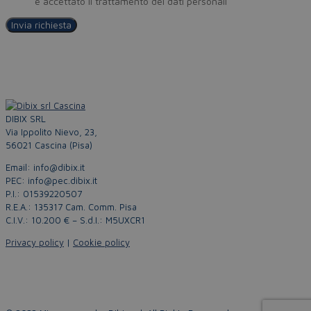
Policy
e accettato il trattamento dei dati personali
DIBIX SRL
Via Ippolito Nievo, 23,
56021 Cascina (Pisa)
Email: info@dibix.it
PEC: info@pec.dibix.it
P.I.: 01539220507
R.E.A.: 135317 Cam. Comm. Pisa
C.I.V.: 10.200 € – S.d.I.: M5UXCR1
Privacy policy
|
Cookie policy