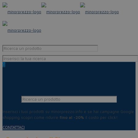
0
Inserisci i tuoi prodotti su minorprezzo.info e se hai campagne Google
shopping scopri come ridurre
fino al -20%
il costo per click!
CONTATTACI