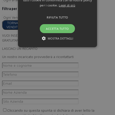
tutti i cookie in conformità con la nostra policy
per i cookie.
Leggi di più
Filtra per
RIFIUTA TUTTO
TORNA AI
VENDITORI
ACCETTA TUTTO
VUOI INSERIRE I TUOI PRODOTTI
MOSTRA DETTAGLI
GRATUITAMENTE SU MINORPREZZO?
LASCIACI UN RECAPITO
Un nostro incaricato provvederà a ricontattarti
Cliccando su questa spunta si dichiara di aver letto la
Privacy