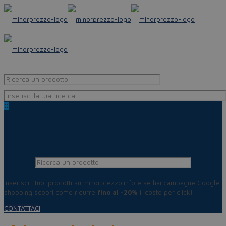
0
Inserisci i tuoi prodotti su minorprezzo.info e se hai campagne Google
shopping scopri come ridurre
fino al -20%
il costo per click!
CONTATTACI