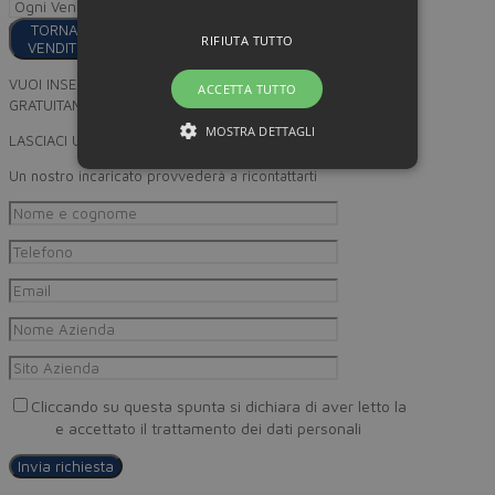
TORNA AI
RIFIUTA TUTTO
VENDITORI
VUOI INSERIRE I TUOI PRODOTTI
ACCETTA TUTTO
GRATUITAMENTE SU MINORPREZZO?
MOSTRA DETTAGLI
LASCIACI UN RECAPITO
Un nostro incaricato provvederà a ricontattarti
Cliccando su questa spunta si dichiara di aver letto la
Privacy
Policy
e accettato il trattamento dei dati personali