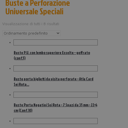
Buste a Perforazione
Universale Speciali
Visualizzazione di tutti i 8 risultati
Buste P.U. con lembo superiore Esselte – goffrato
(conf.5)
Buste porta biglietti da visita perforate – Atla Card
Sei Rota…
Buste Porta Negativi Sei Rota – 7 Spazi da 35 mm – 22×4
cm (Conf.10)