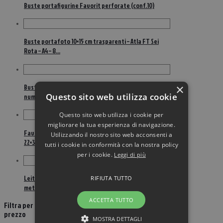
Buste portafigurine Favorit perforate (conf.10)
Buste portafoto 10×15 cm trasparenti – Atla FT Sei
Rota – A4 – 8…
×
Buste portamonete Favorit – 20 tasche – 20 –
Questo sito web utilizza cookie
numismatica – 22,5×30…
Questo sito web utilizza i cookie per
migliorare la tua esperienza di navigazione.
Favorit buste porta scontrini fiscali perforate –
Utilizzando il nostro sito web acconsenti a
22×30 cm -…
tutti i cookie in conformità con la nostra policy
per i cookie.
Leggi di più
Leitz buste a soffietto con banda perforata in
RIFIUTA TUTTO
metallo – alta…
ACCETTA TUTTO
Filtra per
prezzo
MOSTRA DETTAGLI