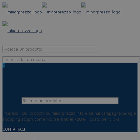
0
Inserisci i tuoi prodotti su minorprezzo.info e se hai campagne Google
shopping scopri come ridurre
fino al -20%
il costo per click!
CONTATTACI