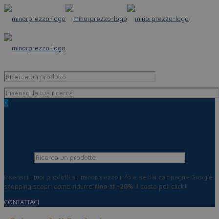
0
Inserisci i tuoi prodotti su minorprezzo.info e se hai campagne Google
shopping scopri come ridurre
fino al -20%
il costo per click!
CONTATTACI