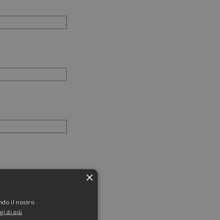
×
ndo il nostro
gi di più