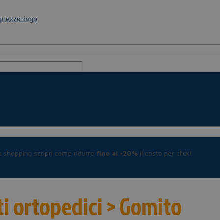
le shopping scopri come ridurre
fino al -20%
il costo per click!
tti ortopedici > Gomito