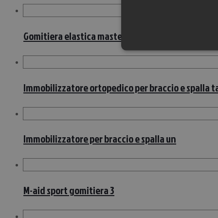
Gomitiera elastica master-aid sport taglia 4 32/3
Immobilizzatore ortopedico per braccio e spalla t
Immobilizzatore per braccio e spalla un
M-aid sport gomitiera 3