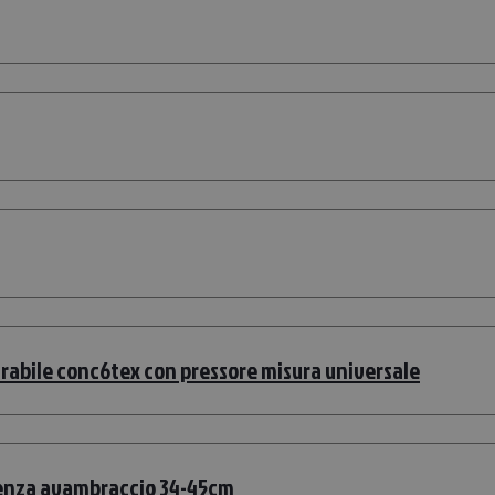
crabile conc6tex con pressore misura universale
renza avambraccio 34-45cm