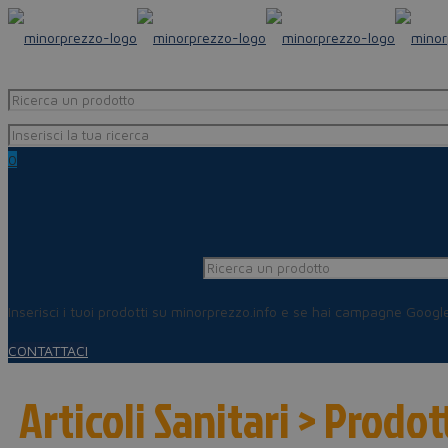
0
Inserisci i tuoi prodotti su minorprezzo.info e se hai campagne Goog
CONTATTACI
Articoli Sanitari > Prodo