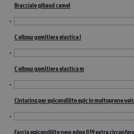
Bracciale gibaud camel
C elbow gomitiera elastica l
C elbow gomitiera elastica m
Cinturino per epicondilite epic in moltoprene vel
Fascia epicondilite new edge 039 extra circonfe