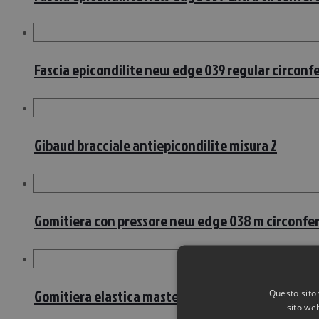
Fascia epicondilite new edge 039 regular circon
Gibaud bracciale antiepicondilite misura 2
Gomitiera con pressore new edge 038 m circonf
Gomitiera elastica master-aid sport taglia 2 24/
Questo sito 
sito web