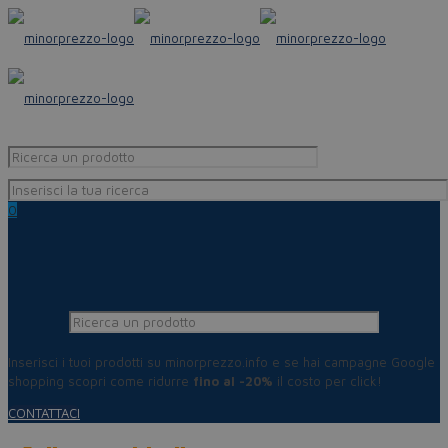
0
Inserisci i tuoi prodotti su minorprezzo.info e se hai campagne Google
shopping scopri come ridurre
fino al -20%
il costo per click!
CONTATTACI