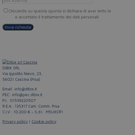
Cliccando su questa spunta si dichiara di aver letto la
Privacy
Policy
e accettato il trattamento dei dati personali
DIBIX SRL
Via Ippolito Nievo, 23,
56021 Cascina (Pisa)
Email: info@dibix.it
PEC: info@pec.dibix.it
P.I.: 01539220507
R.E.A.: 135317 Cam. Comm. Pisa
C.I.V.: 10.200 € – S.d.I.: M5UXCR1
Privacy policy
|
Cookie policy