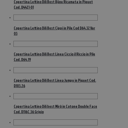
Copertina Lettino Dili Best Bijou Ricamata in Piquet
Cod. D4421-01
Copertina Lettino Dili Best Cippi in Pile Cod D64.32 Var
03
Copertina Lettino Dili Best Linea Ciccio il Riccio in Pile
Cod. D64.19
Copertina Lettino Dili Best Linea Jumpy in Piquet Cod.
D103.26
Copertina Lettino Dili best Mirò in Cotone Double Face
Cod. D116C.36 Grigio