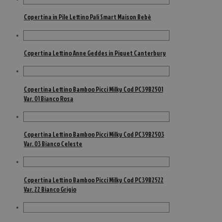
Copertina in Pile Lettino Pali Smart Maison Bebè
Copertina Lettino Anne Geddes in Piquet Canterbury
Copertina Lettino Bamboo Picci Milky Cod PC39B2501
Var. 01 Bianco Rosa
Copertina Lettino Bamboo Picci Milky Cod PC39B2503
Var. 03 Bianco Celeste
Copertina Lettino Bamboo Picci Milky Cod PC39B2522
Var. 22 Bianco Grigio