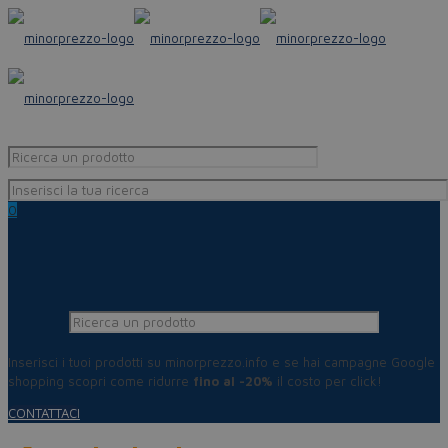
0
Inserisci i tuoi prodotti su minorprezzo.info e se hai campagne Google
shopping scopri come ridurre
fino al -20%
il costo per click!
CONTATTACI