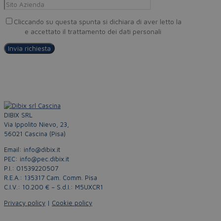
Cliccando su questa spunta si dichiara di aver letto la
Privacy
Policy
e accettato il trattamento dei dati personali
DIBIX SRL
Via Ippolito Nievo, 23,
56021 Cascina (Pisa)
Email: info@dibix.it
PEC: info@pec.dibix.it
P.I.: 01539220507
R.E.A.: 135317 Cam. Comm. Pisa
C.I.V.: 10.200 € – S.d.I.: M5UXCR1
Privacy policy
|
Cookie policy