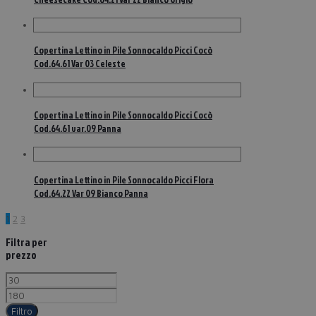
Copertina Lettino in Pile Sonnocaldo Picci Cocò
Cod.64.61 Var 03 Celeste
Copertina Lettino in Pile Sonnocaldo Picci Cocò
Cod.64.61 var.09 Panna
Copertina Lettino in Pile Sonnocaldo Picci Flora
Cod.64.22 Var 09 Bianco Panna
1
2
3
Filtra per
prezzo
Filtro