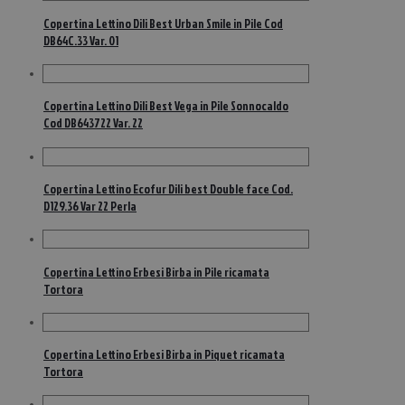
Copertina Lettino Dili Best Urban Smile in Pile Cod
DB64C.33 Var. 01
Copertina Lettino Dili Best Vega in Pile Sonnocaldo
Cod DB643722 Var. 22
Copertina Lettino Ecofur Dili best Double face Cod.
D129.36 Var 22 Perla
Copertina Lettino Erbesi Birba in Pile ricamata
Tortora
Copertina Lettino Erbesi Birba in Piquet ricamata
Tortora