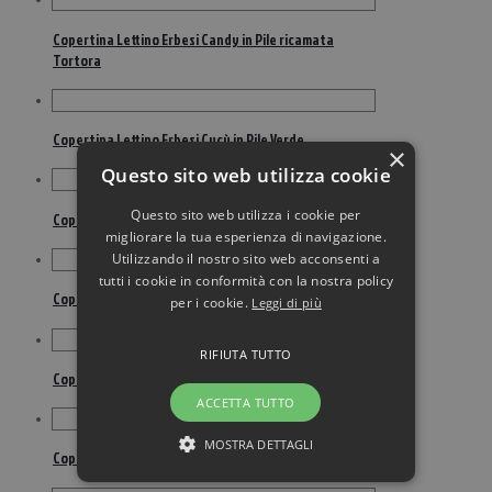
Copertina Lettino Erbesi Candy in Pile ricamata
Tortora
Copertina Lettino Erbesi Cucù in Pile Verde
×
Questo sito web utilizza cookie
Questo sito web utilizza i cookie per
Copertina Lettino Erbesi Cucù in Piquet Verde
migliorare la tua esperienza di navigazione.
Utilizzando il nostro sito web acconsenti a
tutti i cookie in conformità con la nostra policy
Copertina Lettino Erbesi Cuori in Piquet Avorio
per i cookie.
Leggi di più
RIFIUTA TUTTO
Copertina Lettino Erbesi Dolce in Pile col. Bianco
ACCETTA TUTTO
MOSTRA DETTAGLI
Copertina Lettino Erbesi Lilo & Giò in Pile col Avio