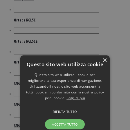
Ortega RGL5C
Ortega RGL5CE
×
Ortega RGLE18FMH
Questo sito web utilizza cookie
Questo sito web utilizza i cookie per
migliorare la tua esperienza di navigazione.
YAMAHA GL1 Natural
Utilizzando il nostro sito web acconsenti a
tutti i cookie in conformità con la nostra policy
per i cookie.
Leggi di più
YAMAHA GL1 Persiman Brown
RIFIUTA TUTTO
ACCETTA TUTTO
YAMAHA GL1 Tobacco Brown Sunburst