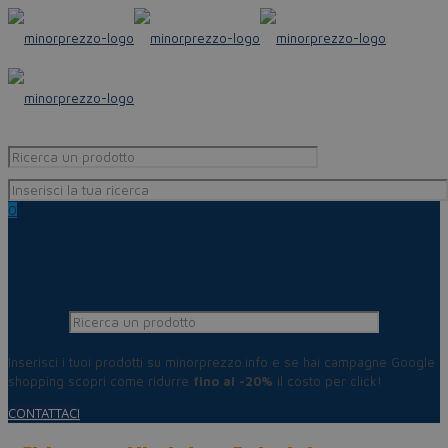
0
Inserisci i tuoi prodotti su minorprezzo.info e se hai campagne Google
shopping scopri come ridurre
fino al -20%
il costo per click!
CONTATTACI