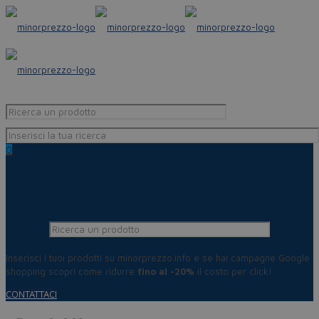
0
Inserisci i tuoi prodotti su minorprezzo.info e se hai campagne Google
shopping scopri come ridurre
fino al -20%
il costo per click!
CONTATTACI