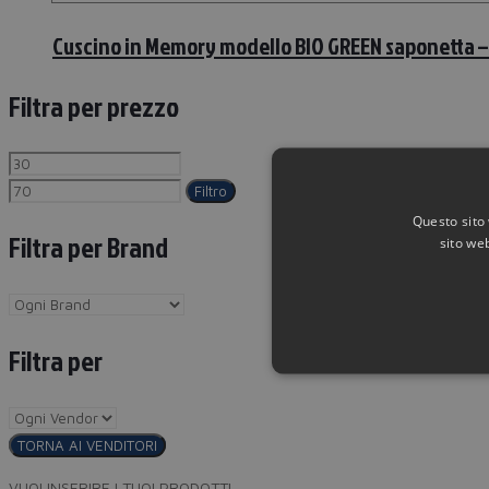
Cuscino in Memory modello BIO GREEN saponetta –
Filtra per prezzo
Filtro
Questo sito 
Filtra per Brand
sito web
Filtra per
TORNA AI VENDITORI
VUOI INSERIRE I TUOI PRODOTTI