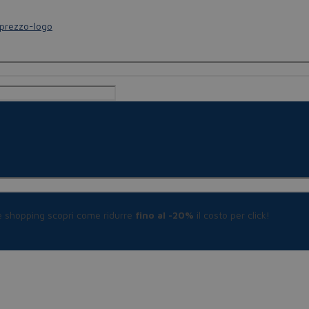
le shopping scopri come ridurre
fino al -20%
il costo per click!