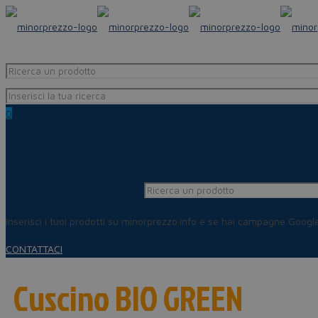
0
Inserisci i tuoi prodotti su minorprezzo.info e se hai campagne Goog
CONTATTACI
Cuscino BIO GREEN