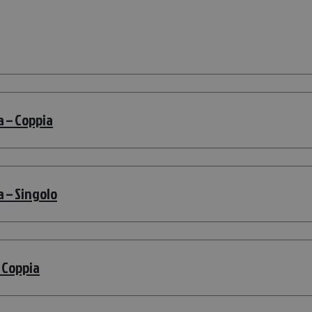
 – Coppia
 – Singolo
 Coppia