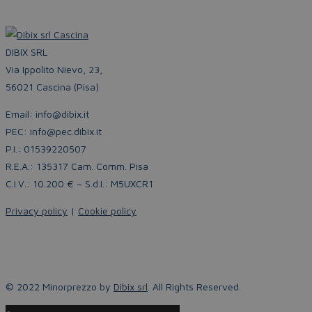
DIBIX SRL
Via Ippolito Nievo, 23,
56021 Cascina (Pisa)
Email: info@dibix.it
PEC: info@pec.dibix.it
P.I.: 01539220507
R.E.A.: 135317 Cam. Comm. Pisa
C.I.V.: 10.200 € – S.d.I.: M5UXCR1
Privacy policy
|
Cookie policy
© 2022 Minorprezzo by
Dibix srl
. All Rights Reserved.