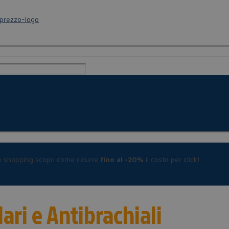
le shopping scopri come ridurre
fino al -20%
il costo per click!
ari e Antibrachiali