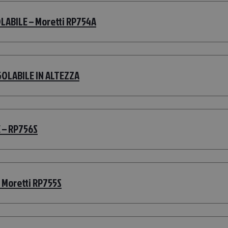
ABILE – Moretti RP754A
GOLABILE IN ALTEZZA
 – RP756S
 Moretti RP755S