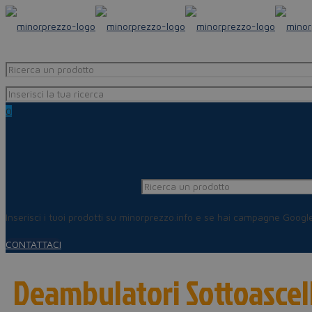
0
Inserisci i tuoi prodotti su minorprezzo.info e se hai campagne Goog
CONTATTACI
Deambulatori Sottoascell