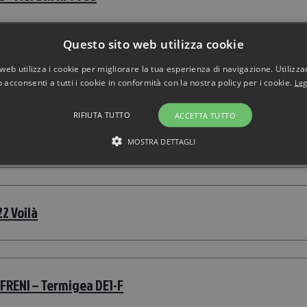
Questo sito web utilizza cookie
– Moretti RP755F
web utilizza i cookie per migliorare la tua esperienza di navigazione. Utilizza
 acconsenti a tutti i cookie in conformità con la nostra policy per i cookie.
Leg
RIFIUTA TUTTO
ACCETTA TUTTO
race 122 Frele Cromato
MOSTRA DETTAGLI
2 Voilà
RENI – Termigea DE1-F