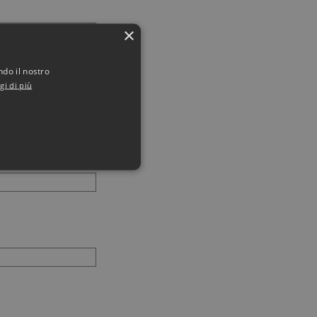
×
ndo il nostro
gi di più