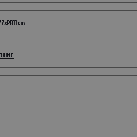
77xPR11 cm
MOKING