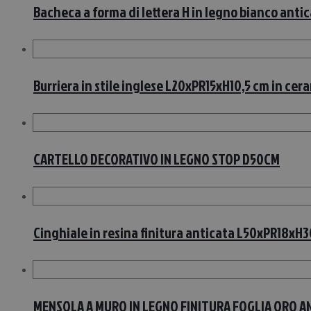
Bacheca a forma di lettera H in legno bianco ant
Burriera in stile inglese L20xPR15xH10,5 cm in cer
CARTELLO DECORATIVO IN LEGNO STOP D50CM
Cinghiale in resina finitura anticata L50xPR18xH
MENSOLA A MURO IN LEGNO FINITURA FOGLIA ORO AN