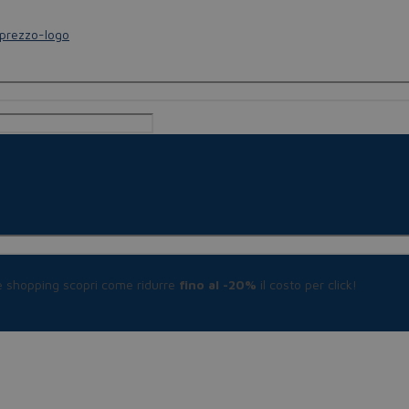
le shopping scopri come ridurre
fino al -20%
il costo per click!