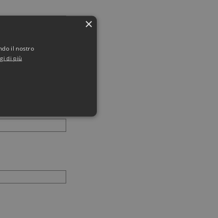
×
ndo il nostro
gi di più