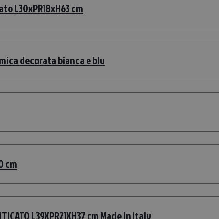
icato L30xPR18xH63 cm
amica decorata bianca e blu
30 cm
TICATO L39XPR21XH37 cm Made in Italy