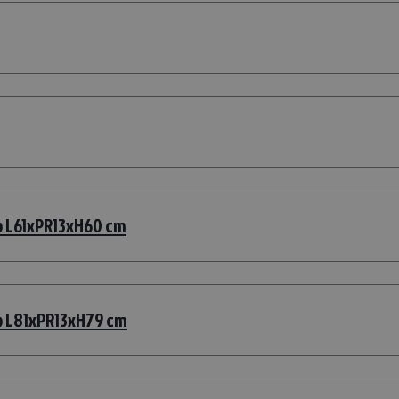
to L61xPR13xH60 cm
to L81xPR13xH79 cm