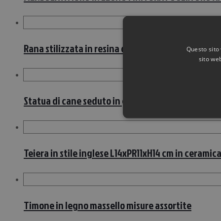
Rana stilizzata in resina dipinto L22xPR20xH145 c
Questo sito 
sito web
Statua di cane seduto in gesso dipinto finitura 
Teiera in stile inglese L14xPR11xH14 cm in ceramic
Timone in legno massello misure assortite