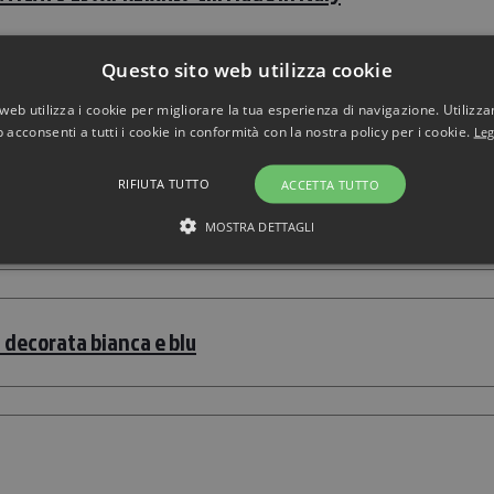
Questo sito web utilizza cookie
m
web utilizza i cookie per migliorare la tua esperienza di navigazione. Utilizza
 acconsenti a tutti i cookie in conformità con la nostra policy per i cookie.
Leg
RIFIUTA TUTTO
ACCETTA TUTTO
anticata L23xPR18xH60 cm
MOSTRA DETTAGLI
a decorata bianca e blu