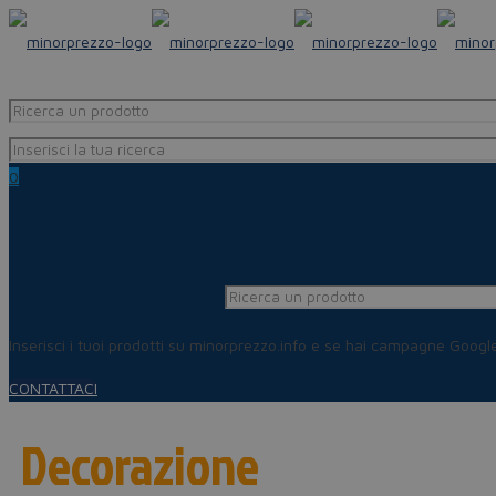
0
Inserisci i tuoi prodotti su minorprezzo.info e se hai campagne Goog
CONTATTACI
Decorazione