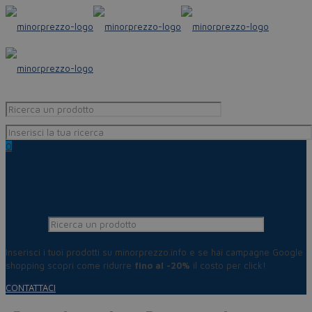
0
Inserisci i tuoi prodotti su minorprezzo.info e se hai campagne Google
shopping scopri come ridurre
fino al -20%
il costo per click!
CONTATTACI