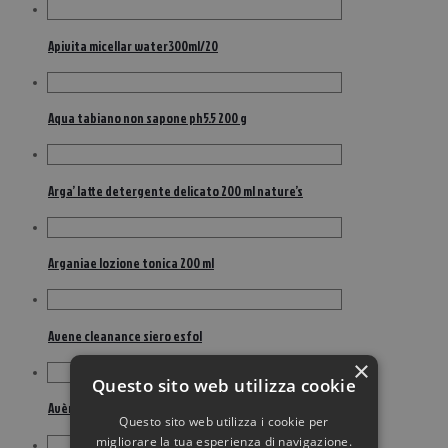
Apivita micellar water300ml/20
Aqua tabiano non sapone ph5.5 200 g
Arga’ latte detergente delicato 200 ml nature’s
Arganiae lozione tonica 200 ml
Avene cleanance siero esfol
×
Questo sito web utilizza cookie
Avène eau thermale gel esfoliante delicato viso 75 ml
Questo sito web utilizza i cookie per
migliorare la tua esperienza di navigazione.