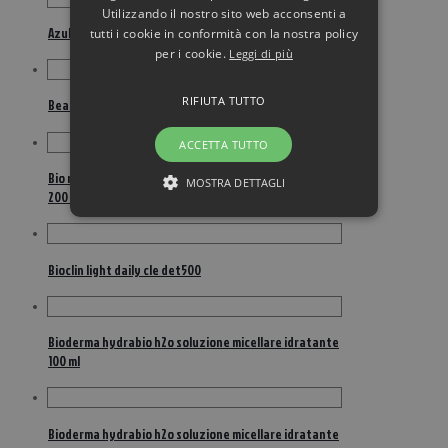
Utilizzando il nostro sito web acconsenti a
Azulene tonico viso spray200ml
tutti i cookie in conformità con la nostra policy
per i cookie.
Leggi di più
RIFIUTA TUTTO
Beautytime 2 spugnette viso esfolianti delicate
ACCETTA TUTTO
Bio rosa mosqueta latte 2 in 1 detergente & tonico
MOSTRA DETTAGLI
200 ml
Bioclin light daily cle det500
Bioderma hydrabio h2o soluzione micellare idratante
100 ml
Bioderma hydrabio h2o soluzione micellare idratante