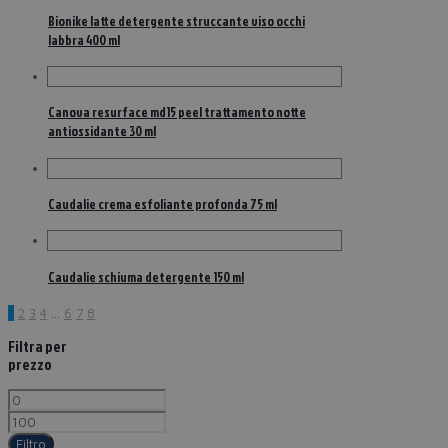
Bionike latte detergente struccante viso occhi
labbra 400 ml
Canova resurface md15 peel trattamento notte
antiossidante 30 ml
Caudalie crema esfoliante profonda 75 ml
Caudalie schiuma detergente 150 ml
1
2
3
4
…
6
7
8
Filtra per
prezzo
Filtro