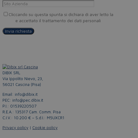
Cliccando su questa spunta si dichiara di aver letto la
Privacy
Policy
e accettato il trattamento dei dati personali
DIBIX SRL
Via Ippolito Nievo, 23,
56021 Cascina (Pisa)
Email: info@dibix.it
PEC: info@pec.dibix.it
P.I.: 01539220507
R.E.A.: 135317 Cam. Comm. Pisa
C.I.V.: 10.200 € – S.d.I.: M5UXCR1
Privacy policy
|
Cookie policy