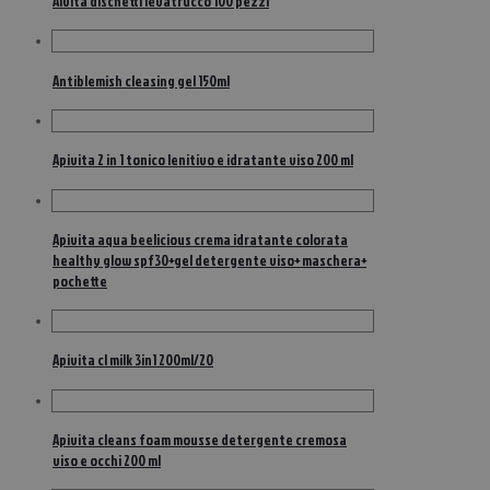
Alvita dischetti levatrucco 100 pezzi
Antiblemish cleasing gel 150ml
Apivita 2 in 1 tonico lenitivo e idratante viso 200 ml
Apivita aqua beelicious crema idratante colorata
healthy glow spf30+gel detergente viso+ maschera+
pochette
Apivita cl milk 3in1 200ml/20
Apivita cleans foam mousse detergente cremosa
viso e occhi 200 ml