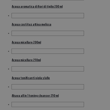
Acqua aromatica di fiori di tiglio 200 ml
Acqua costituz attiva melissa
Acqua micellare 200ml
Acqua micellare 250ml
Acqua tonificanti viola s/alle
Ahava all in 1 toning cleanser 250 ml