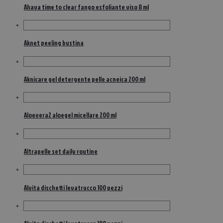
Ahava time to clear fango esfoliante viso 8 ml
Aknet peeling bustina
Aknicare gel detergente pelle acneica 200 ml
Aloevera2 aloegel micellare 200 ml
Altrapelle set daily routine
Alvita dischetti levatrucco 100 pezzi