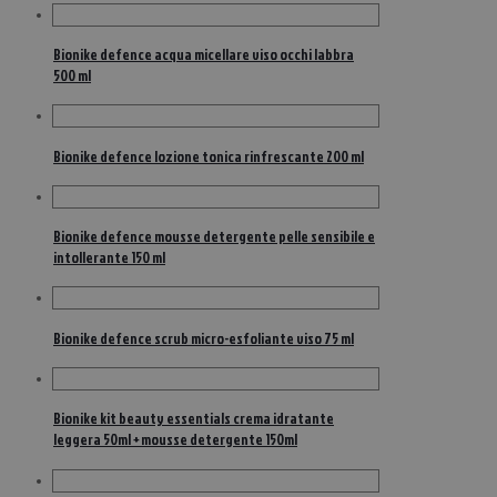
Bionike defence acqua micellare viso occhi labbra
500 ml
Bionike defence lozione tonica rinfrescante 200 ml
Bionike defence mousse detergente pelle sensibile e
intollerante 150 ml
Bionike defence scrub micro-esfoliante viso 75 ml
Bionike kit beauty essentials crema idratante
leggera 50ml + mousse detergente 150ml