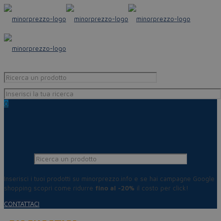
0
Inserisci i tuoi prodotti su minorprezzo.info e se hai campagne Google
shopping scopri come ridurre
fino al -20%
il costo per click!
CONTATTACI