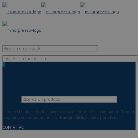
0
Inserisci i tuoi prodotti su minorprezzo.info e se hai campagne Google
shopping scopri come ridurre
fino al -20%
il costo per click!
CONTATTACI