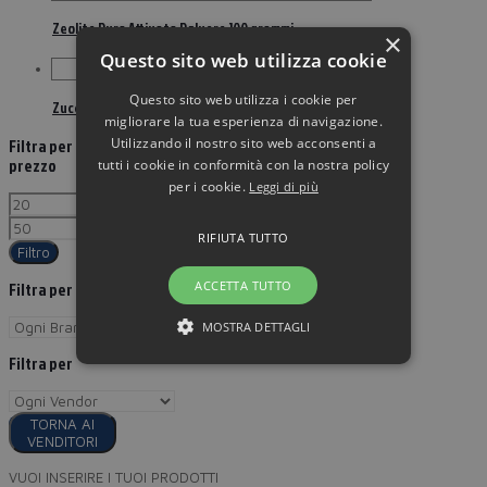
Zeolite Pura Attivata Polvere 100 grammi
×
Questo sito web utilizza cookie
Questo sito web utilizza i cookie per
Zuccari Papaya Pura 30 bustine
migliorare la tua esperienza di navigazione.
Utilizzando il nostro sito web acconsenti a
Filtra per
prezzo
tutti i cookie in conformità con la nostra policy
per i cookie.
Leggi di più
RIFIUTA TUTTO
Filtro
ACCETTA TUTTO
Filtra per Brand
MOSTRA DETTAGLI
Filtra per
TORNA AI
VENDITORI
VUOI INSERIRE I TUOI PRODOTTI