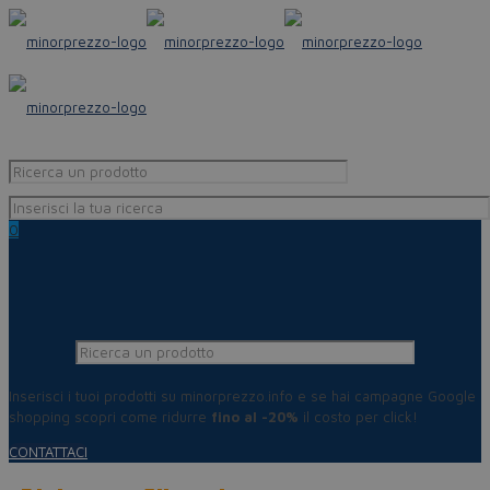
0
Inserisci i tuoi prodotti su minorprezzo.info e se hai campagne Google
shopping scopri come ridurre
fino al -20%
il costo per click!
CONTATTACI