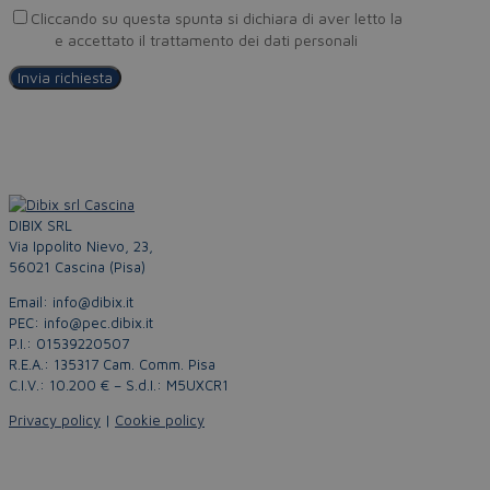
Cliccando su questa spunta si dichiara di aver letto la
Privacy
Policy
e accettato il trattamento dei dati personali
DIBIX SRL
Via Ippolito Nievo, 23,
56021 Cascina (Pisa)
Email: info@dibix.it
PEC: info@pec.dibix.it
P.I.: 01539220507
R.E.A.: 135317 Cam. Comm. Pisa
C.I.V.: 10.200 € – S.d.I.: M5UXCR1
Privacy policy
|
Cookie policy