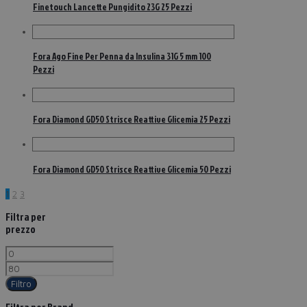
Finetouch Lancette Pungidito 23G 25 Pezzi
Fora Ago Fine Per Penna da Insulina 31G 5 mm 100
Pezzi
Fora Diamond GD50 Strisce Reattive Glicemia 25 Pezzi
Fora Diamond GD50 Strisce Reattive Glicemia 50 Pezzi
1
2
3
Filtra per
prezzo
Filtro