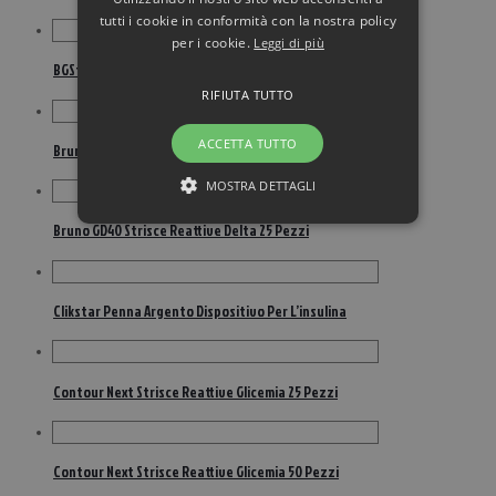
tutti i cookie in conformità con la nostra policy
per i cookie.
Leggi di più
BGStar Strisce Reattive Glicemia 25 Pezzi
RIFIUTA TUTTO
ACCETTA TUTTO
Bruno GD40 Delta Glucometro Misurazione Glicemia
MOSTRA DETTAGLI
Bruno GD40 Strisce Reattive Delta 25 Pezzi
Clikstar Penna Argento Dispositivo Per L’insulina
Contour Next Strisce Reattive Glicemia 25 Pezzi
Contour Next Strisce Reattive Glicemia 50 Pezzi