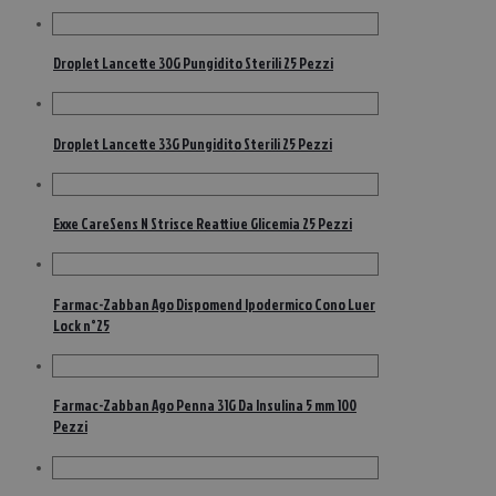
Droplet Lancette 30G Pungidito Sterili 25 Pezzi
Droplet Lancette 33G Pungidito Sterili 25 Pezzi
Exxe CareSens N Strisce Reattive Glicemia 25 Pezzi
Farmac-Zabban Ago Dispomend Ipodermico Cono Luer
Lock n°25
Farmac-Zabban Ago Penna 31G Da Insulina 5 mm 100
Pezzi