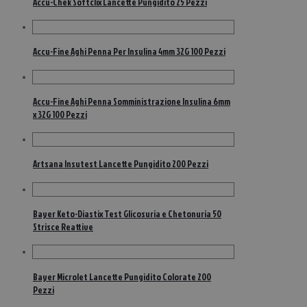
Accu-Chek Softclix Lancette Pungidito 25 Pezzi
Accu-Fine Aghi Penna Per Insulina 4mm 32G 100 Pezzi
Accu-Fine Aghi Penna Somministrazione Insulina 6mm
x 32G 100 Pezzi
Artsana Insutest Lancette Pungidito 200 Pezzi
Bayer Keto-Diastix Test Glicosuria e Chetonuria 50
Strisce Reattive
Bayer Microlet Lancette Pungidito Colorate 200
Pezzi