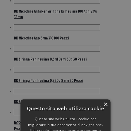
BD Microfine Aghi Per Siringhe Di Insulina 100 Aghi 29g
12 mm
BD Microfine Ago 6mm 31G 100 Pezzi
BD Siringa Per Insulina 0,3ml Demi 30g 30 Pezzi
BD Siringa Per Insulina 0,5 30g 8 mm 30 Pezzi
BD Siringa Per Insulina 0,5 ml 29g 12,7 mm 30 pezzi
×
Questo sito web utilizza cookie
Questo sito web utilizza i cookie per
BGStar My Star Extra Strisce Reattive Glicemia 50
migliorare la tua esperienza di navigazione.
Pezzi
Utilizzando il nostro sito web acconsenti a