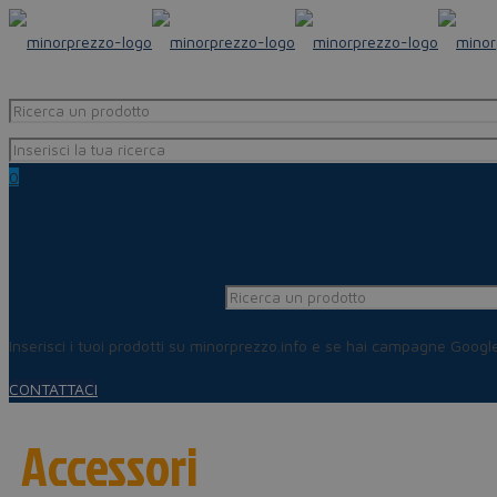
0
Inserisci i tuoi prodotti su minorprezzo.info e se hai campagne Goog
CONTATTACI
Accessori