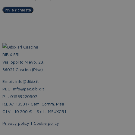
DIBIX SRL
Via Ippolito Nievo, 23,
56021 Cascina (Pisa)
Email: info@dibix.it
PEC: info@pec.dibix.it
P.I.: 01539220507
R.E.A.: 135317 Cam. Comm. Pisa
C.I.V.: 10.200 € – S.d.I.: M5UXCR1
Privacy policy
|
Cookie policy