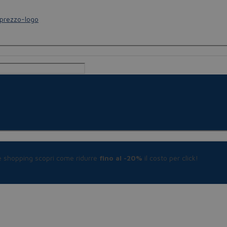
le shopping scopri come ridurre
fino al -20%
il costo per click!