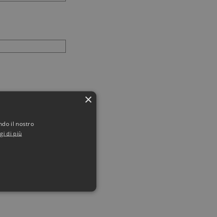
×
ndo il nostro
gi di più