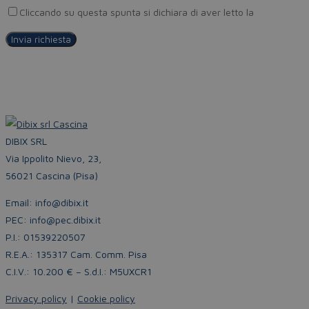
Cliccando su questa spunta si dichiara di aver letto la
Privacy Pol
DIBIX SRL
Via Ippolito Nievo, 23,
56021 Cascina (Pisa)
Email: info@dibix.it
PEC: info@pec.dibix.it
P.I.: 01539220507
R.E.A.: 135317 Cam. Comm. Pisa
C.I.V.: 10.200 € – S.d.I.: M5UXCR1
Privacy policy
|
Cookie policy