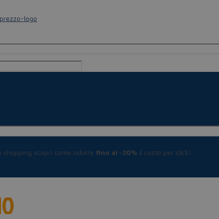
le shopping scopri come ridurre
fino al -20%
il costo per click!
NO