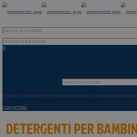
0
Inserisci i tuoi prodotti su minorprezzo.info e se hai campagne Goog
CONTATTACI
DETERGENTI PER BAMBI