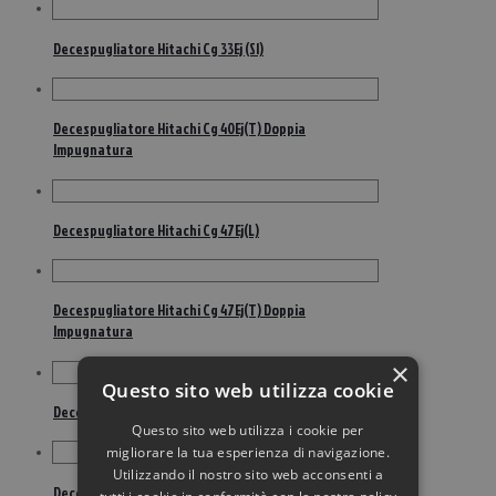
Decespugliatore Hitachi Cg 33Ej (Sl)
Decespugliatore Hitachi Cg 40Ej(T) Doppia
Impugnatura
Decespugliatore Hitachi Cg 47Ej(L)
Decespugliatore Hitachi Cg 47Ej(T) Doppia
Impugnatura
×
Questo sito web utilizza cookie
Decespugliatore Hitachi Cg36Dal
Questo sito web utilizza i cookie per
migliorare la tua esperienza di navigazione.
Utilizzando il nostro sito web acconsenti a
Decespugliatore Husqvarna 243Rj