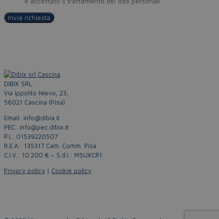
Policy
e accettato il trattamento dei dati personali
DIBIX SRL
Via Ippolito Nievo, 23,
56021 Cascina (Pisa)
Email: info@dibix.it
PEC: info@pec.dibix.it
P.I.: 01539220507
R.E.A.: 135317 Cam. Comm. Pisa
C.I.V.: 10.200 € – S.d.I.: M5UXCR1
Privacy policy
|
Cookie policy