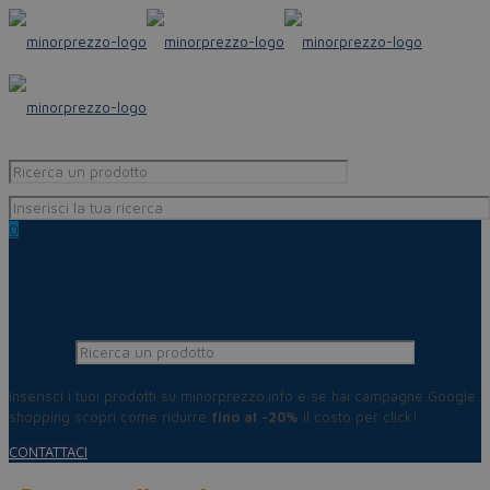
0
Inserisci i tuoi prodotti su minorprezzo.info e se hai campagne Google
shopping scopri come ridurre
fino al -20%
il costo per click!
CONTATTACI