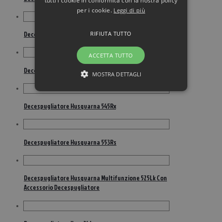
tutti i cookie in conformità con la nostra policy
per i cookie.
Leggi di più
RIFIUTA TUTTO
Decespugliatore Husqvarna 253Rj
ACCETTA TUTTO
Decespugliatore Husqvarna 543Rs
MOSTRA DETTAGLI
Decespugliatore Husqvarna 545Rx
Decespugliatore Husqvarna 553Rs
Decespugliatore Husqvarna Multifunzione 525Lk Con
Accessorio Decespugliatore