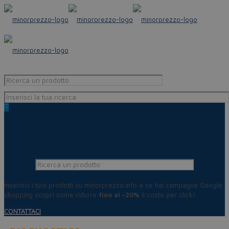
0
Inserisci i tuoi prodotti su minorprezzo.info e se hai campagne Google
shopping scopri come ridurre
fino al -20%
il costo per click!
CONTATTACI