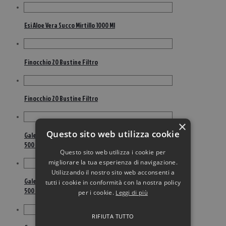
Esi Aloe Vera Succo Mirtillo 1000 Ml
Finocchio 20 Bustine Filtro
Finocchio 20 Bustine Filtro
×
Questo sito web utilizza cookie
Galenia Aloe Arborescens Frei Romano Zago Bottiglia
500 Ml
Questo sito web utilizza i cookie per
migliorare la tua esperienza di navigazione.
Utilizzando il nostro sito web acconsenti a
Galenia Aloe Arborescens Frei Romano Zago Bottiglia
tutti i cookie in conformità con la nostra policy
500 Ml
per i cookie.
Leggi di più
RIFIUTA TUTTO