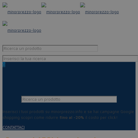
0
Inserisci i tuoi prodotti su minorprezzo.info e se hai campagne Google
shopping scopri come ridurre
fino al -20%
il costo per click!
CONTATTACI