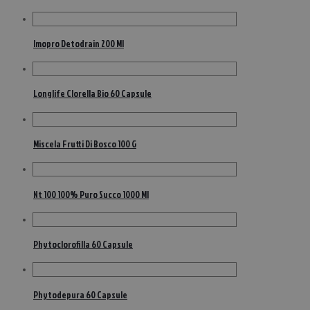
Imopro Detodrain 200 Ml
Longlife Clorella Bio 60 Capsule
Miscela Frutti Di Bosco 100 G
Nt 100 100% Puro Succo 1000 Ml
Phytoclorofilla 60 Capsule
Phytodepura 60 Capsule