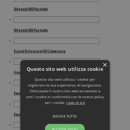
Difendol 180 Pastiglie
Difendol 180 Pastiglie
Ecosol Osteocoral 60 Compresse
×
Questo sito web utilizza cookie
Ecosol Osteocoral 60 Compresse
Questo sito web utilizza i cookie per
migliorare la tua esperienza di navigazione.
Utilizzando il nostro sito web acconsenti a
Equiseto Estratto Secco 60 Tavolette
tutti i cookie in conformità con la nostra policy
per i cookie.
Leggi di più
Equiseto Estratto Secco 60 Tavolette
RIFIUTA TUTTO
ACCETTA TUTTO