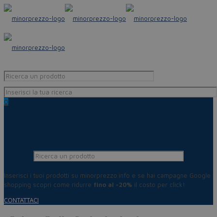
0
Inserisci i tuoi prodotti su minorprezzo.info e se hai campagne Google
shopping scopri come ridurre
fino al -20%
il costo per click!
CONTATTACI