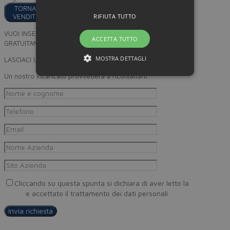
TORNA AI
RIFIUTA TUTTO
VENDITORI
VUOI INSERIRE I TUOI PRODOTTI
ACCETTA TUTTO
GRATUITAMENTE SU MINORPREZZO?
MOSTRA DETTAGLI
LASCIACI UN RECAPITO
Un nostro incaricato provvederà a ricontattarti
Cliccando su questa spunta si dichiara di aver letto la
Privacy
Policy
e accettato il trattamento dei dati personali