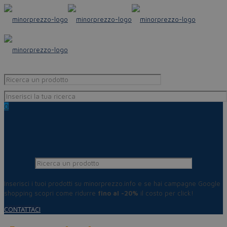
0
Inserisci i tuoi prodotti su minorprezzo.info e se hai campagne Google
shopping scopri come ridurre
fino al -20%
il costo per click!
CONTATTACI