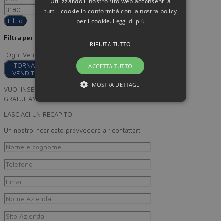
Utilizzando il nostro sito web acconsenti a
tutti i cookie in conformità con la nostra policy
per i cookie.
Filtro
Leggi di più
Filtra per
RIFIUTA TUTTO
TORNA AI
ACCETTA TUTTO
VENDITORI
MOSTRA DETTAGLI
VUOI INSERIRE I TUOI PRODOTTI
GRATUITAMENTE SU MINORPREZZO?
LASCIACI UN RECAPITO
Un nostro incaricato provvederà a ricontattarti