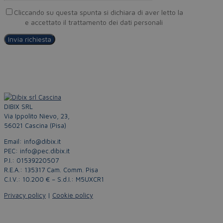
Cliccando su questa spunta si dichiara di aver letto la
Privacy
Policy
e accettato il trattamento dei dati personali
DIBIX SRL
Via Ippolito Nievo, 23,
56021 Cascina (Pisa)
Email: info@dibix.it
PEC: info@pec.dibix.it
P.I.: 01539220507
R.E.A.: 135317 Cam. Comm. Pisa
C.I.V.: 10.200 € – S.d.I.: M5UXCR1
Privacy policy
|
Cookie policy