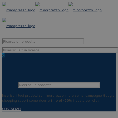
0
Inserisci i tuoi prodotti su minorprezzo.info e se hai campagne Google
shopping scopri come ridurre
fino al -20%
il costo per click!
CONTATTACI