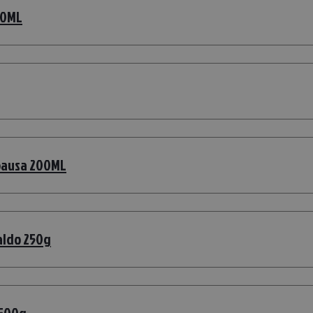
00ML
pausa 200ML
aldo 250g
 500g