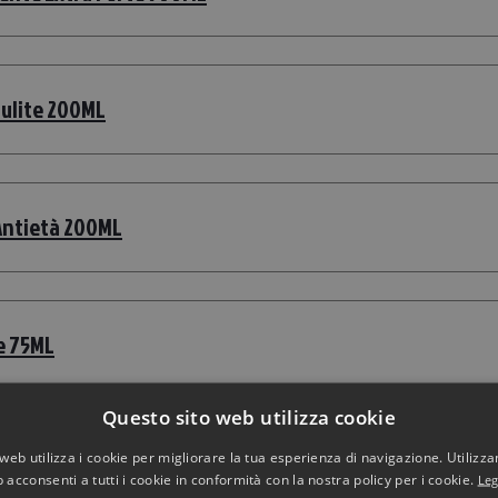
lulite 200ML
Antietà 200ML
te 75ML
Questo sito web utilizza cookie
Dren 7 Days 150ML
web utilizza i cookie per migliorare la tua esperienza di navigazione. Utilizza
 acconsenti a tutti i cookie in conformità con la nostra policy per i cookie.
Leg