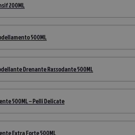
nsif 200ML
modellamento 500ML
Modellante Drenante Rassodante 500ML
nte 500ML – Pelli Delicate
ente Extra Forte 500ML