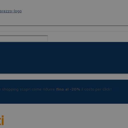
le shopping scopri come ridurre
fino al -20%
il costo per click!
i