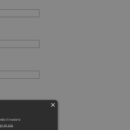
×
ndo il nostro
gi di più