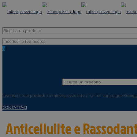
0
Inserisci i tuoi prodotti su minorprezzo.info e se hai campagne Goog
CONTATTACI
Anticellulite e Rassodant