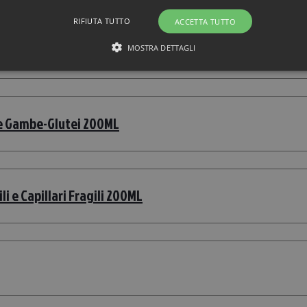
RIFIUTA TUTTO
ACCETTA TUTTO
 200ML
MOSTRA DETTAGLI
te Gambe-Glutei 200ML
li e Capillari Fragili 200ML