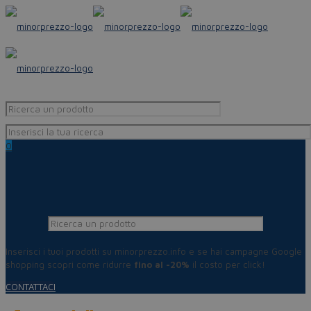
0
Inserisci i tuoi prodotti su minorprezzo.info e se hai campagne Google
shopping scopri come ridurre
fino al -20%
il costo per click!
CONTATTACI