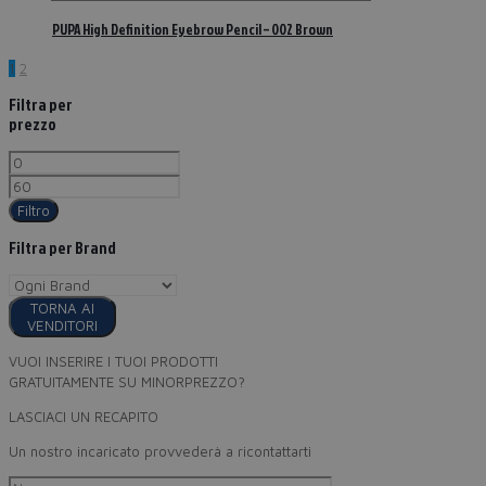
PUPA High Definition Eyebrow Pencil – 002 Brown
1
2
Filtra per
prezzo
Filtro
Filtra per Brand
TORNA AI
VENDITORI
VUOI INSERIRE I TUOI PRODOTTI
GRATUITAMENTE SU MINORPREZZO?
LASCIACI UN RECAPITO
Un nostro incaricato provvederà a ricontattarti