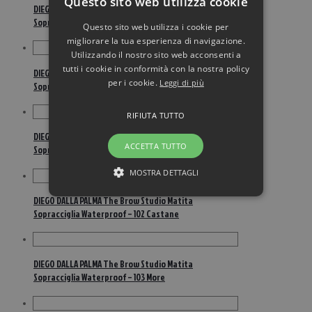
Questo sito web utilizza cookie
DIEGO DALLA PALMA The Brow Studio Matita
Sopracciglia Alta Precisione Waterproof – 12 Castane
Questo sito web utilizza i cookie per
migliorare la tua esperienza di navigazione.
Utilizzando il nostro sito web acconsenti a
tutti i cookie in conformità con la nostra policy
DIEGO DALLA PALMA The Brow Studio Matita
per i cookie.
Leggi di più
Sopracciglia Alta Precisione Waterproof – 13 More
RIFIUTA TUTTO
DIEGO DALLA PALMA The Brow Studio Matita
ACCETTA TUTTO
Sopracciglia Waterproof – 101 Castano Chiare/Bionde
MOSTRA DETTAGLI
DIEGO DALLA PALMA The Brow Studio Matita
Sopracciglia Waterproof – 102 Castane
DIEGO DALLA PALMA The Brow Studio Matita
Sopracciglia Waterproof – 103 More