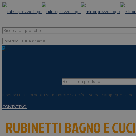
0
Inserisci i tuoi prodotti su minorprezzo.info e se hai campagne Goog
CONTATTACI
RUBINETTI BAGNO E CUC