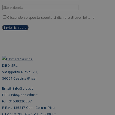
Cliccando su questa spunta si dichiara di aver letto la
Privacy Pol
DIBIX SRL
Via Ippolito Nievo, 23,
56021 Cascina (Pisa)
Email: info@dibix.it
PEC: info@pec.dibix.it
P.I.: 01539220507
R.E.A.: 135317 Cam. Comm. Pisa
C.I.V.: 10.200 € – S.d.I.: M5UXCR1