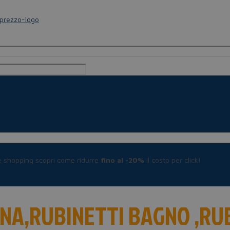
le shopping scopri come ridurre
fino al -20%
il costo per click!
INA,RUBINETTI BAGNO ,RU