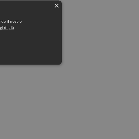
×
ndo il nostro
gi di più