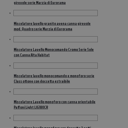
girevole serie Marzia di Eurorama
Miscelatore lavello granito avena canna girevole
mod. Quadro serie Marzia di Eurorama
Miscelatore Lavello Monocomando Cromo Serie Sole
con Canna Alta Habitat
Miscelatore lavello monocomando e monoforo serie
Class ottone con doccetta estraibile
Miscelatore Lavello monoforo con canna orientabile
Paffoni Light LIG180CR