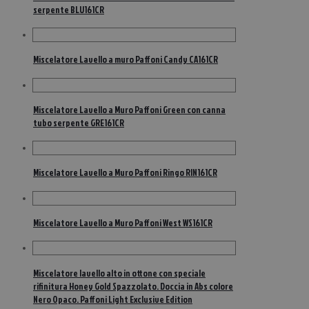
serpente BLU161CR
Miscelatore Lavello a muro Paffoni Candy CA161CR
Miscelatore Lavello a Muro Paffoni Green con canna
tubo serpente GRE161CR
Miscelatore Lavello a Muro Paffoni Ringo RIN161CR
Miscelatore Lavello a Muro Paffoni West WS161CR
Miscelatore lavello alto in ottone con speciale
rifinitura Honey Gold Spazzolato. Doccia in Abs colore
Nero Opaco. Paffoni Light Exclusive Edition