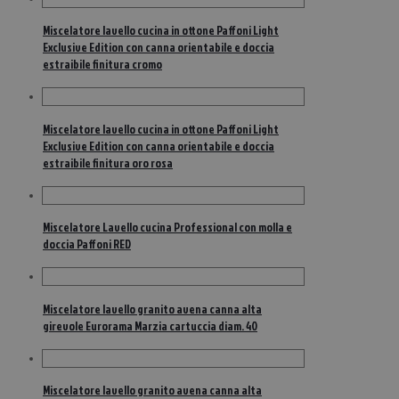
Miscelatore lavello cucina in ottone Paffoni Light
Exclusive Edition con canna orientabile e doccia
estraibile finitura cromo
Miscelatore lavello cucina in ottone Paffoni Light
Exclusive Edition con canna orientabile e doccia
estraibile finitura oro rosa
Miscelatore Lavello cucina Professional con molla e
doccia Paffoni RED
Miscelatore lavello granito avena canna alta
girevole Eurorama Marzia cartuccia diam. 40
Miscelatore lavello granito avena canna alta