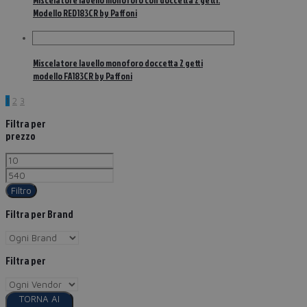
Miscelatore lavello monoforo con doccetta 2 getti.
Modello RED183CR by Paffoni
Miscelatore lavello monoforo doccetta 2 getti
modello FA183CR by Paffoni
1
2
3
Filtra per
prezzo
Filtro
Filtra per Brand
Filtra per
TORNA AI