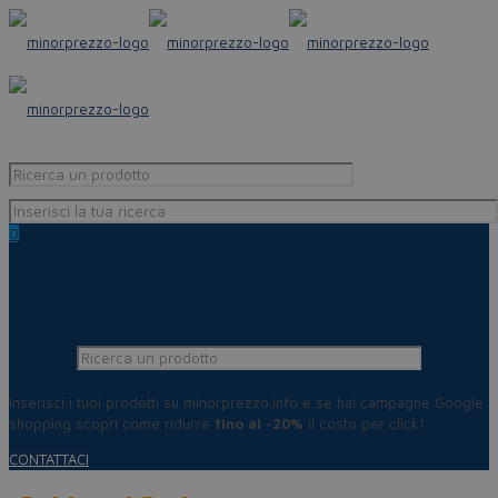
0
Inserisci i tuoi prodotti su minorprezzo.info e se hai campagne Google
shopping scopri come ridurre
fino al -20%
il costo per click!
CONTATTACI