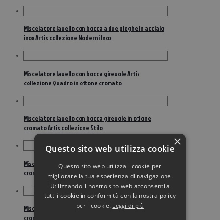
Miscelatore lavello con bocca a due pieghe in acciaio
inox Artis collezione Moderni Inox
Miscelatore lavello con bocca girevole Artis
collezione Quadro in ottone cromato
Miscelatore lavello con bocca girevole in ottone
cromato Artis collezione Stilo
×
Questo sito web utilizza cookie
Miscelatore lavello con bocca girevole in ottone
Questo sito web utilizza i cookie per
cromato design retrò Artis collezione Epoca
migliorare la tua esperienza di navigazione.
Utilizzando il nostro sito web acconsenti a
tutti i cookie in conformità con la nostra policy
per i cookie.
Leggi di più
Miscelatore lavello con bocca girevole in ottone
cromato e inserti bianchi Artis collezione Antica