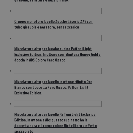
Gruppo monoforo lavello Zucchetti serie Z75 con
tubo girevole e aeratore, senza scarico
Miscelatore alto per lavabo cucina Paffoni Light
Exclusive Edition. In ottone con rifinitura Honey Gold e
doccia in ABS Colore Nero Opaco
Miscelatore alto per lavello in ottone rifinito Oro
Bianco con doccetta Nero Opaco. Paffoni Light
Exclusive Edition.
Miscelatore alto per lavello Paffoni Light Exclusive
Edition. In ottone e Abs questo rubinetto ha la
doccetta nera e il corpo colore Nichel Nero a effetto
spazzolato