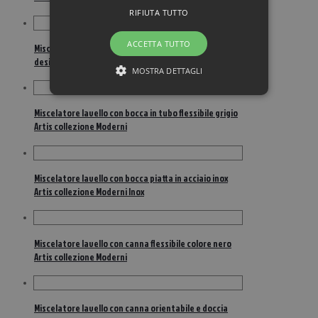
RIFIUTA TUTTO
ACCETTA TUTTO
Miscelatore lavello con bocca girevole in ottone
design retrò Artis collezione Epoca Bronzo
MOSTRA DETTAGLI
Miscelatore lavello con bocca in tubo flessibile grigio
Artis collezione Moderni
Miscelatore lavello con bocca piatta in acciaio inox
Artis collezione Moderni Inox
Miscelatore lavello con canna flessibile colore nero
Artis collezione Moderni
Miscelatore lavello con canna orientabile e doccia