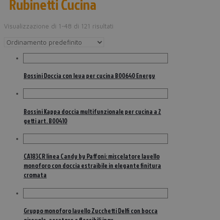
Rubinetti Cucina
Visualizzazione di 1-48 di 121 risultati
Bossini Doccia con leva per cucina B00640 Energy
Bossini Kappa doccia multifunzionale per cucina a 2
getti art. B00410
CA183CR linea Candy by Paffoni: miscelatore lavello
monoforo con doccia estraibile in elegante finitura
cromata
Gruppo monoforo lavello Zucchetti Delfi con bocca
girevole, aeratore e flessibili inox