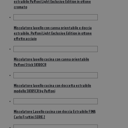
estraibile Paffoni Light Exclusive Edition in ottone
cromato
Miscelatore lavello con canna orientabile e doccia
estraibile. Paffoni Light Exclusive Edition in ottone
effetto acciaio
Miscelatore lavello cucina con canna orientabile
Paffoni Stick SK180CR
Miscelatore lavello cucina con doccetta estraibile
modello SK185CR by Paffoni
Miscelatore Lavello cucina con doccia Estraibile FIMA
Carlo Frattini SERIE 2