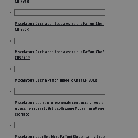
CH179CR
Miscelatore Cucina con doccia estraibile Paffoni Chef
CH185CR
Miscelatore Cucina con doccia estraibile Paffoni Chef
CH985CR
Miscelatore Cucina Paffoni modello Chef CH180CR
Miscelatore cucina professionale con bocca girevole
e doccino separato Artis collezione Moderni in ottone
cromato
Miscelatore Lavello a Muro Paffoni Blu con canna tubo