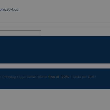
le shopping scopri come ridurre
fino al -20%
il costo per click!