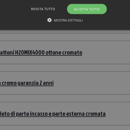
RIFIUTA TUTTO
ACCETTA TUTTO
20MIX6000 ottone cromato. Installazione a incasso
MOSTRA DETTAGLI
 Gattoni H20MIX4000 ottone cromato
ra cromo garanzia 2 anni
pleto di parte incasso e parte esterna cromata