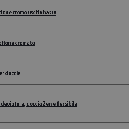
ttone cromo uscita bassa
 ottone cromato
er doccia
deviatore, doccia Zen e flessibile