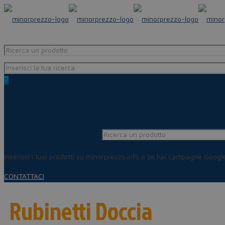
0
Inserisci i tuoi prodotti su minorprezzo.info e se hai campagne Goog
CONTATTACI
Rubinetti Doccia