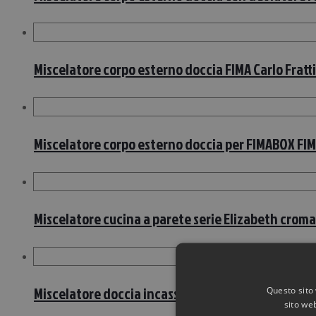
Miscelatore corpo esterno doccia FIMA Carlo Fratt
Miscelatore corpo esterno doccia per FIMABOX FIMA
Miscelatore cucina a parete serie Elizabeth crom
Miscelatore doccia incasso Paffoni Stick con 3 usc
Questo sito 
sito web