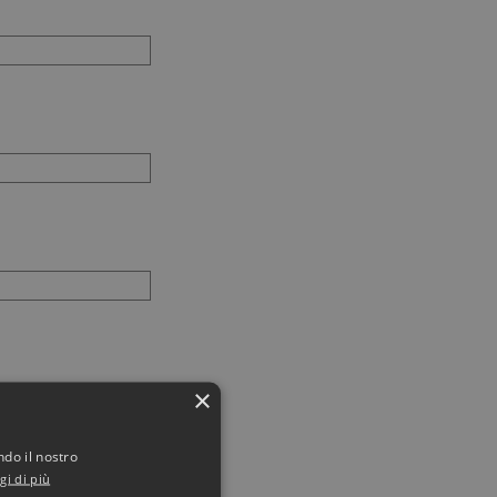
×
ndo il nostro
gi di più