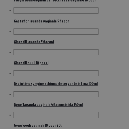
Forgin ovuli vaginali per secchezza vaginale 10 ovuli
Gestaflor lavanda vaginale 5 flaconi
Ginestill lavanda 5 flaconi
Ginestill ovuli 10 pezzi
Gse intimo symgine schiuma detergente intima 100 ml
Gyne’ lavanda vaginale 4 flaconcini da 140 ml
Gyne’ ovuli vaginali 10 ovuli 20g