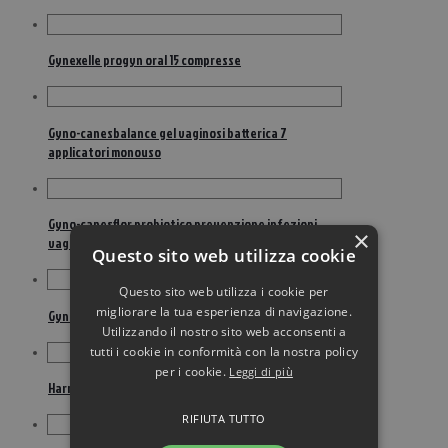
Gynexelle progyn oral 15 compresse
Gyno-canesbalance gel vaginosi batterica 7
applicatori monouso
Gyno-canesflor probiotico prevenzione infezioni
×
vaginali 10 capsule
Questo sito web utilizza cookie
Questo sito web utilizza i cookie per
migliorare la tua esperienza di navigazione.
Gynophilus 341 mg 14 capsule vaginali
Utilizzando il nostro sito web acconsenti a
tutti i cookie in conformità con la nostra policy
per i cookie.
Leggi di più
Harmolya 30 capsule
RIFIUTA TUTTO