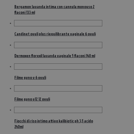
Bergamon lavanda intima con cannula monouso 2
flaconi 133 ml
Candinet ovuli plus riequilibrante vaginale 6 ovuli
Dermoxen florexil lavanda vaginale 5 flaconi 140 ml
Filme gyno v 6 ovuli
Filme gyno v12 12 ovuli
Fiocchi di riso intimo attivo kalibiotic ph 3,5 acido
240ml