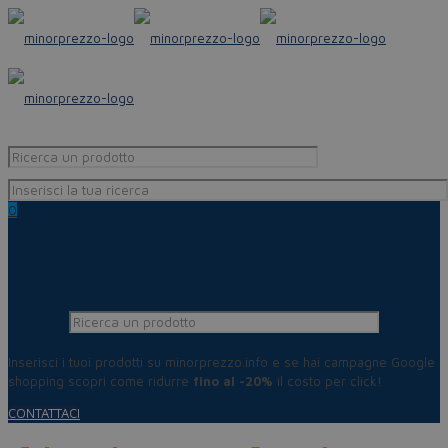
0
Inserisci i tuoi prodotti su minorprezzo.info e se hai campagne Google
shopping scopri come ridurre
fino al -20%
il costo per click!
CONTATTACI