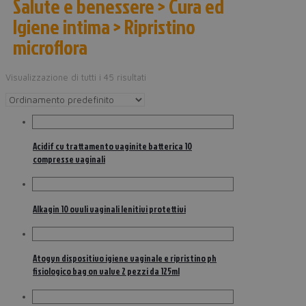
Salute e benessere > Cura ed
Igiene intima > Ripristino
microflora
Visualizzazione di tutti i 45 risultati
Acidif cv trattamento vaginite batterica 10
compresse vaginali
Alkagin 10 ovuli vaginali lenitivi protettivi
Atogyn dispositivo igiene vaginale e ripristino ph
fisiologico bag on valve 2 pezzi da 125ml