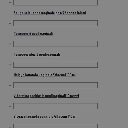
Saugella lavanda vaginale ph 4.5 flacone 140 ml
Turnover 6 ovuli vaginali
Turnover plus 6 ovuli vaginali
Unigyn lavanda vaginale 5 flaconi 100 ml
Vidermina prebiotic ovuli vaginali 10 pezzi
Vitgase lavanda vaginale 4 flaconi 140 ml