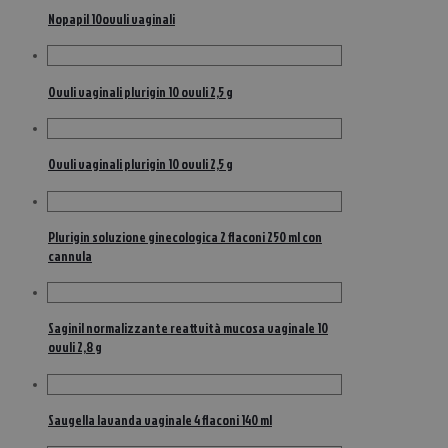
Nopapil 10ovuli vaginali
Ovuli vaginali plurigin 10 ovuli 2,5 g
Ovuli vaginali plurigin 10 ovuli 2,5 g
Plurigin soluzione ginecologica 2 flaconi 250 ml con
cannula
Saginil normalizzante reattvità mucosa vaginale 10
ovuli 2,8 g
Saugella lavanda vaginale 4 flaconi 140 ml