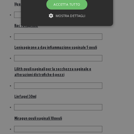
Hyalo gyn ovuli vaginali 10 ovuli
ACCETTA TUTTO
MOSTRA DETTAGLI
Kqc 50 capsule
Lenivagix one a day infiammazione vaginale 5 ovuli
Lilith ovuli vaginali per la secchezza vaginale e
alterazioni distrofiche 6 pezzi
Linfagel 30ml
Miragyn ovuli vaginali 10ovuli