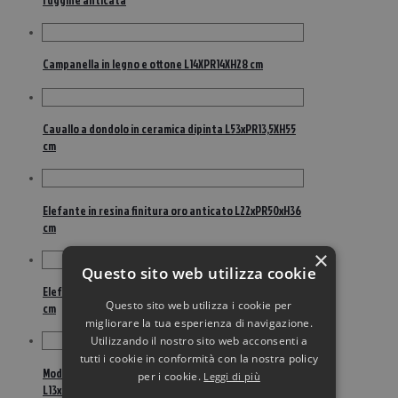
Campanella in legno e ottone L14XPR14XH28 cm
Cavallo a dondolo in ceramica dipinta L53xPR13,5XH55
cm
Elefante in resina finitura oro anticato L22xPR50xH36
cm
×
Questo sito web utilizza cookie
Elefante in resina finitura oro anticato L25xPR48xH40
Questo sito web utilizza i cookie per
cm
migliorare la tua esperienza di navigazione.
Utilizzando il nostro sito web acconsenti a
tutti i cookie in conformità con la nostra policy
Modellino macchina da cucire in legno e metallo
per i cookie.
Leggi di più
L13xPR7xHR19 cm