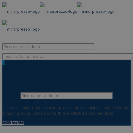
0
Inserisci i tuoi prodotti su minorprezzo.info e se hai campagne Google
shopping scopri come ridurre
fino al -20%
il costo per click!
CONTATTACI