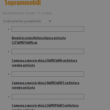
Soprammobili
Visualizzazione di tutti i 11 risultati
Angelo in resina finitura bianca anticata
L37,5xPR25,5xH14 cm
Campana a muro in ghisa L13xPR23xH14 cm finitura
ruggine anticata
Campana a muro in ghisa L14xPR22xH10,5 cm finitura
ruggine anticata
Campana a muro in ghisa L31xPR19,5xH21 cm finitura
ruggine anticata