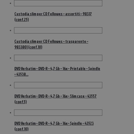
Custodia slim per CD Fellowes – assortiti – 98317
(conf.25)
Custodia slim per CD Fellowes – trasparente –
9833801 (conf.10)
DVD Verbatim – DVD-R – 4,7 Gb – 16x – Printable – Spindle
– 43538…
DVD Verbatim – DVD-R – 4,7 Gb – 16x – Slim case – 43557
(conf.5)
DVD Verbatim – DVD-R – 4,7 Gb – 16x – Spindle – 43523
(conf.10)