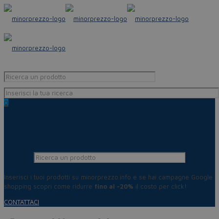
0
Inserisci i tuoi prodotti su minorprezzo.info e se hai campagne Google
shopping scopri come ridurre
fino al -20%
il costo per click!
CONTATTACI