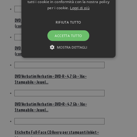
tutti i cookie in conformità con la nostra policy
per i cookie.
Leggi di più
DVD Verbatim – DVD+RW – 4,7 Gb – 4x – Spindle – 43488
RIFIUTA TUTTO
(conf.10)
ACCETTA TUTTO
MOSTRA DETTAGLI
DVD Verbatim – DVD+RW – 4,7 Gb – 4x – Spindle – 43489
(conf.25)
DVD Verbatim Verbatim – DVD-R – 4,7 Gb – 16x –
Stampabile – Jewel…
DVD Verbatim Verbatim – DVD+R – 4,7 Gb – 16x –
Stampabile – Jewel…
Etichette Full-Face CD Avery per stampanti Inkjet –