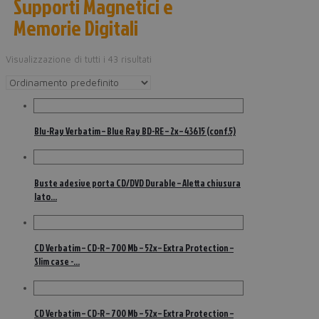
Supporti Magnetici e
Memorie Digitali
Visualizzazione di tutti i 43 risultati
Blu-Ray Verbatim – Blue Ray BD-RE – 2x – 43615 (conf.5)
Buste adesive porta CD/DVD Durable – Aletta chiusura
lato…
CD Verbatim – CD-R – 700 Mb – 52x – Extra Protection –
Slim case -…
CD Verbatim – CD-R – 700 Mb – 52x – Extra Protection –