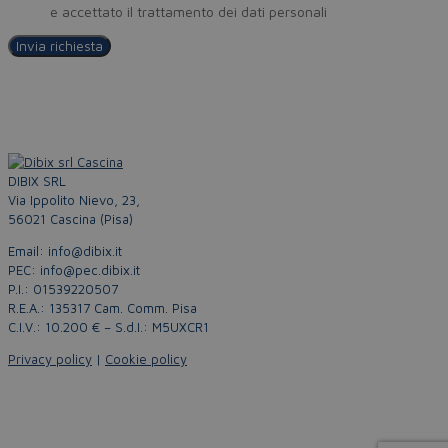
Policy
e accettato il trattamento dei dati personali
DIBIX SRL
Via Ippolito Nievo, 23,
56021 Cascina (Pisa)
Email: info@dibix.it
PEC: info@pec.dibix.it
P.I.: 01539220507
R.E.A.: 135317 Cam. Comm. Pisa
C.I.V.: 10.200 € – S.d.I.: M5UXCR1
Privacy policy
|
Cookie policy