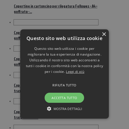
Copertine in cartoncino per rilegatura Fellowes – A4 –
goffrato -…
×
Copertine in cartoncino per rilegatura Fellowes – A4 –
Questo sito web utilizza cookie
goffrato -…
Questo sito web utilizza i cookie per
migliorare la tua esperienza di navigazione.
Copertine in cartoncino per rilegatura Fellowes – A4 –
Utilizzando il nostro sito web acconsenti a
goffrato -…
tutti i cookie in conformità con la nostra policy
per i cookie.
Leggi di più
Copertine in PVC per rilegatura GBC – A4 – 150 µm –
RIFIUTA TUTTO
trasparente -…
ACCETTA TUTTO
MOSTRA DETTAGLI
Copertine in PVC per rilegatura GBC – A4 – 180 µm –
trasparente -…