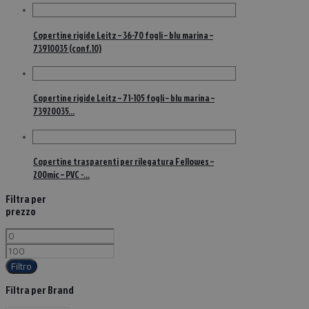
Copertine rigide Leitz – 36-70 fogli – blu marina –
73910035 (conf.10)
Copertine rigide Leitz – 71-105 fogli – blu marina –
73920035…
Copertine trasparenti per rilegatura Fellowes –
200mic – PVC -…
Filtra per
prezzo
Filtro
Filtra per Brand