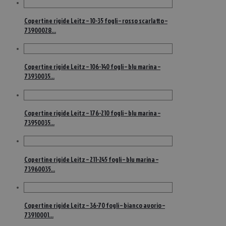
Copertine rigide Leitz – 10-35 fogli – rosso scarlatto –
73900028…
Copertine rigide Leitz – 106-140 fogli – blu marina –
73930035…
Copertine rigide Leitz – 176-210 fogli – blu marina –
73950035…
Copertine rigide Leitz – 211-245 fogli – blu marina –
73960035…
Copertine rigide Leitz – 36-70 fogli – bianco avorio –
73910001…