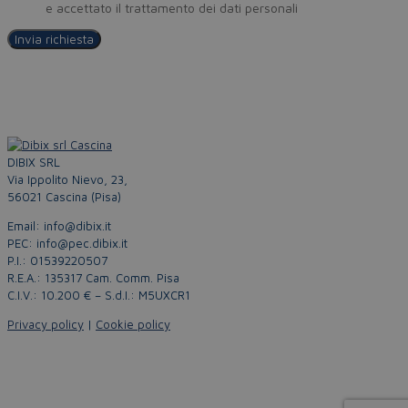
Policy
e accettato il trattamento dei dati personali
DIBIX SRL
Via Ippolito Nievo, 23,
56021 Cascina (Pisa)
Email: info@dibix.it
PEC: info@pec.dibix.it
P.I.: 01539220507
R.E.A.: 135317 Cam. Comm. Pisa
C.I.V.: 10.200 € – S.d.I.: M5UXCR1
Privacy policy
|
Cookie policy