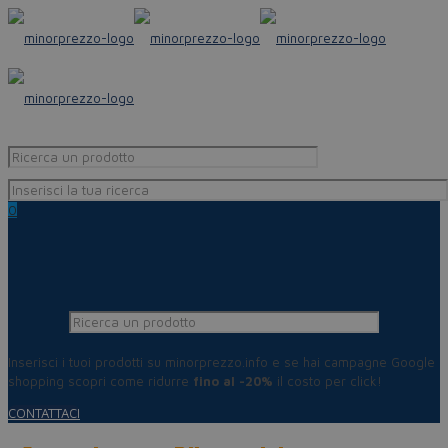
0
Inserisci i tuoi prodotti su minorprezzo.info e se hai campagne Google
shopping scopri come ridurre
fino al -20%
il costo per click!
CONTATTACI