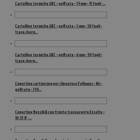
Cartelline termiche GBC – goffrata – 1,5 mm – 15 fogli -…
Cartelline termiche GBC – goffrata – 3 mm – 30 fogli –
trasp./nero…
Cartelline termiche GBC – goffrata – 6 mm – 50 fogli –
trasp./nero…
Copertine cartoncino per rilegatura Fellowes – A4 –
goffrato – 250…
Copertine flessibili con fronte trasparente Esselte –
10-35 ff -…