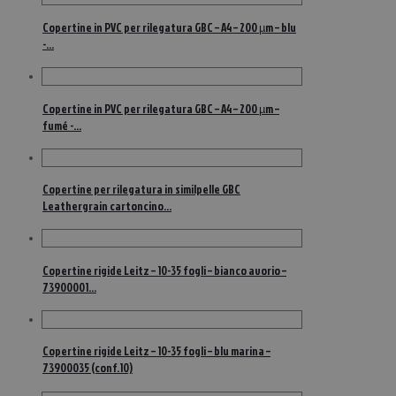
Copertine in PVC per rilegatura GBC – A4 – 200 µm – blu
-…
Copertine in PVC per rilegatura GBC – A4 – 200 µm –
fumé -…
Copertine per rilegatura in similpelle GBC
Leathergrain cartoncino…
Copertine rigide Leitz – 10-35 fogli – bianco avorio –
73900001…
Copertine rigide Leitz – 10-35 fogli – blu marina –
73900035 (conf.10)