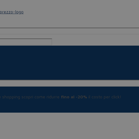
le shopping scopri come ridurre
fino al -20%
il costo per click!