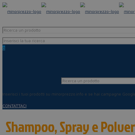
0
Inserisci i tuoi prodotti su minorprezzo.info e se hai campagne Goog
CONTATTACI
Shampoo, Spray e Polve