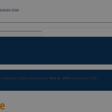
le shopping scopri come ridurre
fino al -20%
il costo per click!
re