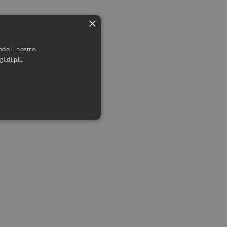
×
ndo il nostro
gi di più