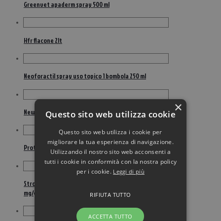
Greenvet apaderm spray 500 ml
Hfr flacone 2lt
Neoforactil spray uso topico 1 bombola 250 ml
×
New equinofly soluzione insetti 1 l
Questo sito web utilizza cookie
Questo sito web utilizza i cookie per
migliorare la tua esperienza di navigazione.
Protection lozione per cavalli all’olio di neem 1 litro
Utilizzando il nostro sito web acconsenti a
tutti i cookie in conformità con la nostra policy
per i cookie.
Leggi di più
Strongid 152 mg/g pasta per uso orale per cavalli – 152
mg/g pasta per uso orale per cavalli 1 siringa da 26 g
RIFIUTA TUTTO
ACCETTA TUTTO