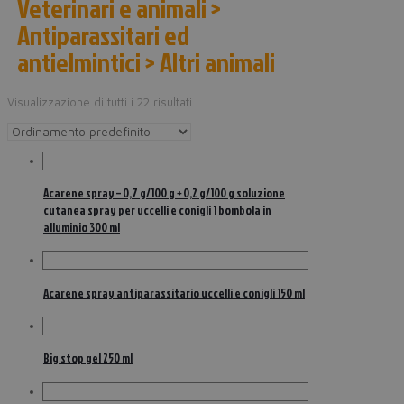
Veterinari e animali >
Antiparassitari ed
antielmintici > Altri animali
Visualizzazione di tutti i 22 risultati
Acarene spray – 0,7 g/100 g + 0,2 g/100 g soluzione
cutanea spray per uccelli e conigli 1 bombola in
alluminio 300 ml
Acarene spray antiparassitario uccelli e conigli 150 ml
Big stop gel 250 ml