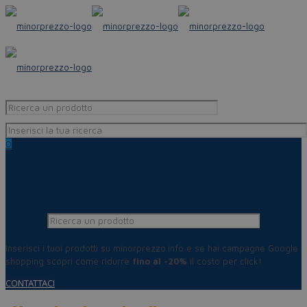
0
Inserisci i tuoi prodotti su minorprezzo.info e se hai campagne Google
shopping scopri come ridurre
fino al -20%
il costo per click!
CONTATTACI