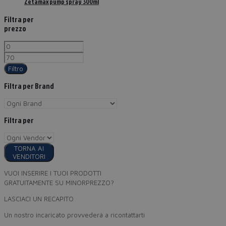
Zetamax pump spray 300ml
Filtra per
prezzo
Filtro
Filtra per Brand
Filtra per
TORNA AI
VENDITORI
VUOI INSERIRE I TUOI PRODOTTI
GRATUITAMENTE SU MINORPREZZO?
LASCIACI UN RECAPITO
Un nostro incaricato provvederà a ricontattarti