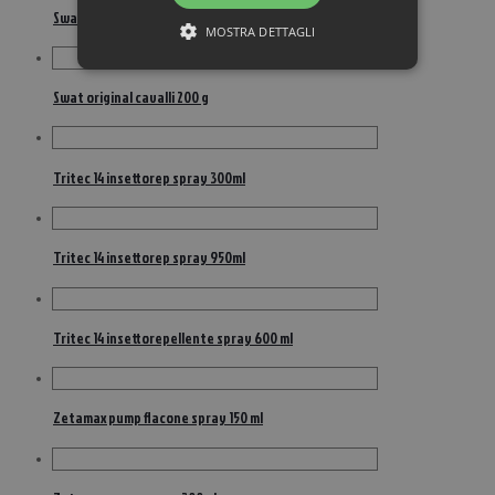
Swat clear formula cavalli 200 g
MOSTRA DETTAGLI
Swat original cavalli 200 g
Tritec 14 insettorep spray 300ml
Tritec 14 insettorep spray 950ml
Tritec 14 insettorepellente spray 600 ml
Zetamax pump flacone spray 150 ml