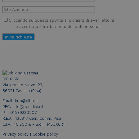
Cliccando su questa spunta si dichiara di aver letto la
Privacy
Policy
e accettato il trattamento dei dati personali
DIBIX SRL
Via Ippolito Nievo, 23,
56021 Cascina (Pisa)
Email: info@dibix.it
PEC: info@pec.dibix.it
P.I.: 01539220507
R.E.A.: 135317 Cam. Comm. Pisa
C.I.V.: 10.200 € – S.d.I.: M5UXCR1
Privacy policy
|
Cookie policy