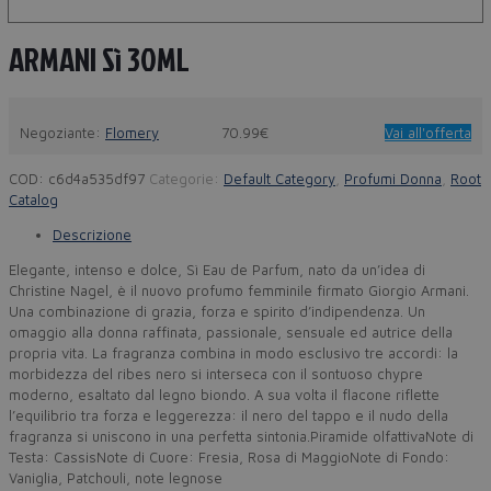
ARMANI Sì 30ML
Negoziante:
Flomery
70.99€
Vai all'offerta
COD:
c6d4a535df97
Categorie:
Default Category
,
Profumi Donna
,
Root
Catalog
Descrizione
Elegante, intenso e dolce, Sì Eau de Parfum, nato da un’idea di
Christine Nagel, è il nuovo profumo femminile firmato Giorgio Armani.
Una combinazione di grazia, forza e spirito d’indipendenza. Un
omaggio alla donna raffinata, passionale, sensuale ed autrice della
propria vita. La fragranza combina in modo esclusivo tre accordi: la
morbidezza del ribes nero si interseca con il sontuoso chypre
moderno, esaltato dal legno biondo. A sua volta il flacone riflette
l’equilibrio tra forza e leggerezza: il nero del tappo e il nudo della
fragranza si uniscono in una perfetta sintonia.Piramide olfattivaNote di
Testa: CassisNote di Cuore: Fresia, Rosa di MaggioNote di Fondo:
Vaniglia, Patchouli, note legnose