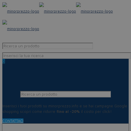
0
Inserisci i tuoi prodotti su minorprezzo.info e se hai campagne Google
shopping scopri come ridurre
fino al -20%
il costo per click!
CONTATTACI