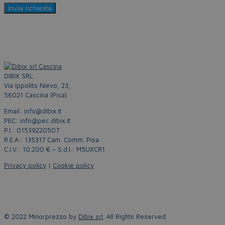
DIBIX SRL
Via Ippolito Nievo, 23,
56021 Cascina (Pisa)
Email: info@dibix.it
PEC: info@pec.dibix.it
P.I.: 01539220507
R.E.A.: 135317 Cam. Comm. Pisa
C.I.V.: 10.200 € – S.d.I.: M5UXCR1
Privacy policy
|
Cookie policy
© 2022 Minorprezzo by
Dibix srl
. All Rights Reserved.