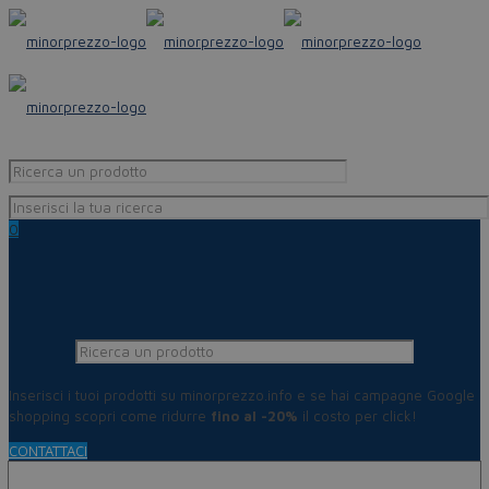
0
Inserisci i tuoi prodotti su minorprezzo.info e se hai campagne Google
shopping scopri come ridurre
fino al -20%
il costo per click!
CONTATTACI