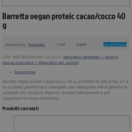
Barretta vegan proteic cacao/cocco 40
g
Negoziante:
Docpeter
1.54€
2.50€
Vai all'offerta
COD:
8007659001114
Categoria:
Integratori alimentari > Sport e
massa muscolare > Integratori per sportivi
Descrizione
Barretta vegan proteic cacao/cocco 40 g, prodotto da Vita al top srl, è
un prodotto parafarmaco consigliato per reintegrare nell’organismo le
sostanze che vengono disperse durante l’allenamento e per
supportare la massa muscolare.
Prodotti correlati