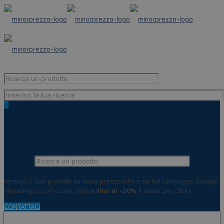
0
Inserisci i tuoi prodotti su minorprezzo.info e se hai campagne Google
shopping scopri come ridurre
fino al -20%
il costo per click!
CONTATTACI