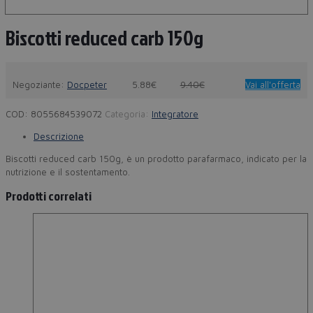
Biscotti reduced carb 150g
Negoziante:
Docpeter
5.88€
9.40€
Vai all'offerta
COD:
8055684539072
Categoria:
Integratore
Descrizione
Biscotti reduced carb 150g, è un prodotto parafarmaco, indicato per la
nutrizione e il sostentamento.
Prodotti correlati