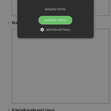
RIFIUTA TUTTO
ACCETTA TUTTO
Bicarbonato sodiozero t 167 pastiglie
MOSTRA DETTAGLI
Dr bertelli cerotto sport 3 pezzi