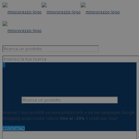
0
Inserisci i tuoi prodotti su minorprezzo.info e se hai campagne Google
shopping scopri come ridurre
fino al -20%
il costo per click!
CONTATTACI