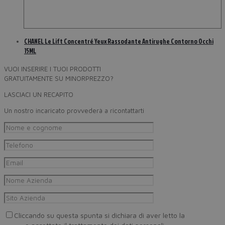
CHANEL Le Lift Concentré Yeux Rassodante Antirughe Contorno Occhi
15ML
VUOI INSERIRE I TUOI PRODOTTI
GRATUITAMENTE SU MINORPREZZO?
LASCIACI UN RECAPITO
Un nostro incaricato provvederà a ricontattarti
Cliccando su questa spunta si dichiara di aver letto la
Privacy