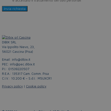
Policy
e accettato il trattamento dei dati personali
DIBIX SRL
Via Ippolito Nievo, 23,
56021 Cascina (Pisa)
Email: info@dibix.it
PEC: info@pec.dibix.it
P.I.: 01539220507
R.E.A.: 135317 Cam. Comm. Pisa
C.I.V.: 10.200 € – S.d.I.: M5UXCR1
Privacy policy
|
Cookie policy