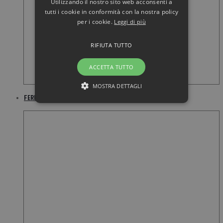
Utilizzando il nostro sito web acconsenti a
tutti i cookie in conformità con la nostra policy
per i cookie.
Leggi di più
RIFIUTA TUTTO
ACCETTA TUTTO
MOSTRA DETTAGLI
FERRARI Ferrari Scuderia Black Aftershave Lotion 75ML