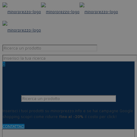
0
Inserisci i tuoi prodotti su minorprezzo.info e se hai campagne Google
shopping scopri come ridurre
fino al -20%
il costo per click!
CONTATTACI