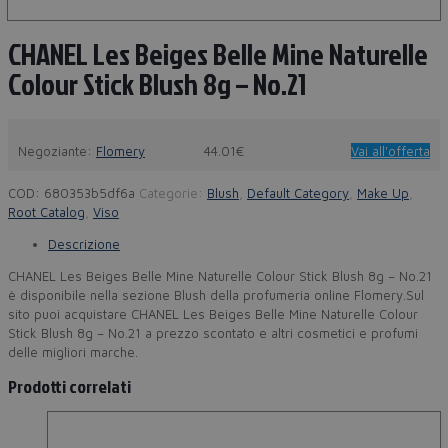
CHANEL Les Beiges Belle Mine Naturelle
Colour Stick Blush 8g – No.21
Negoziante:
Flomery
44.01€
Vai all'offerta
COD:
680353b5df6a
Categorie:
Blush
,
Default Category
,
Make Up
,
Root Catalog
,
Viso
Descrizione
CHANEL Les Beiges Belle Mine Naturelle Colour Stick Blush 8g – No.21
è disponibile nella sezione Blush della profumeria online Flomery.Sul
sito puoi acquistare CHANEL Les Beiges Belle Mine Naturelle Colour
Stick Blush 8g – No.21 a prezzo scontato e altri cosmetici e profumi
delle migliori marche.
Prodotti correlati