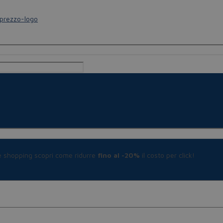
le shopping scopri come ridurre
fino al -20%
il costo per click!