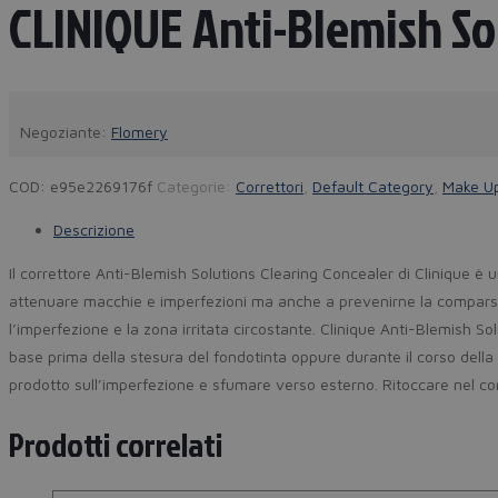
CLINIQUE Anti-Blemish So
Negoziante:
Flomery
COD:
e95e2269176f
Categorie:
Correttori
,
Default Category
,
Make U
Descrizione
Il correttore Anti-Blemish Solutions Clearing Concealer di Clinique è u
attenuare macchie e imperfezioni ma anche a prevenirne la comparsa. L
l’imperfezione e la zona irritata circostante. Clinique Anti-Blemish S
base prima della stesura del fondotinta oppure durante il corso della g
prodotto sull’imperfezione e sfumare verso esterno. Ritoccare nel co
Prodotti correlati