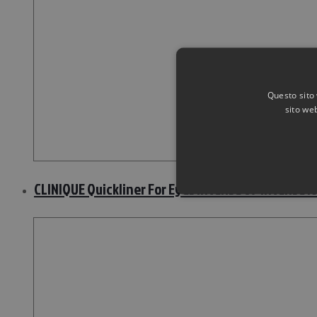
Questo sito 
sito web
CLINIQUE Quickliner For Eyes Intense 07 Intense I