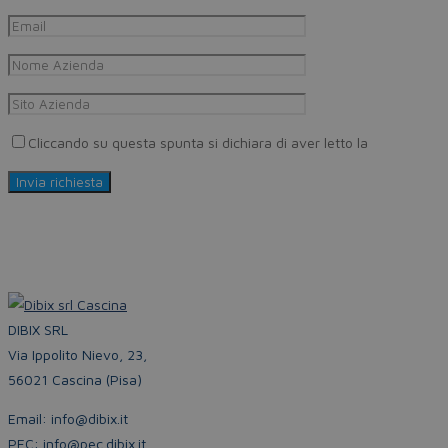
Cliccando su questa spunta si dichiara di aver letto la
Privacy Pol
DIBIX SRL
Via Ippolito Nievo, 23,
56021 Cascina (Pisa)
Email: info@dibix.it
PEC: info@pec.dibix.it