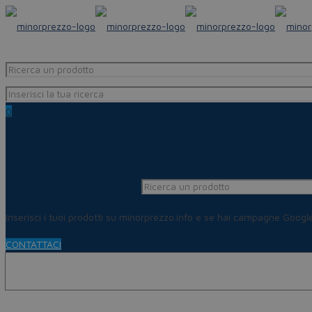
0
Inserisci i tuoi prodotti su minorprezzo.info e se hai campagne Goog
CONTATTACI