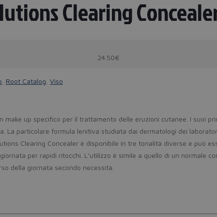
lutions Clearing Conceale
24.50€
p
,
Root Catalog
,
Viso
n make up specifico per il trattamento delle eruzioni cutanee. I suoi pri
a particolare formula lenitiva studiata dai dermatologi dei laboratori 
olutions Clearing Concealer è disponibile in tre tonalità diverse e può 
iornata per rapidi ritocchi. L’utilizzo è simile a quello di un normale co
rso della giornata secondo necessità.