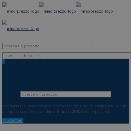
0
Inserisci i tuoi prodotti su minorprezzo.info e se hai campagne Google
shopping scopri come ridurre
fino al -20%
il costo per click!
CONTATTACI