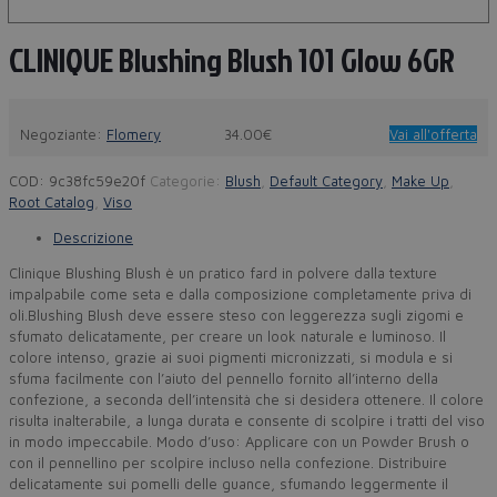
CLINIQUE Blushing Blush 101 Glow 6GR
Negoziante:
Flomery
34.00€
Vai all'offerta
COD:
9c38fc59e20f
Categorie:
Blush
,
Default Category
,
Make Up
,
Root Catalog
,
Viso
Descrizione
Clinique Blushing Blush è un pratico fard in polvere dalla texture
impalpabile come seta e dalla composizione completamente priva di
oli.Blushing Blush deve essere steso con leggerezza sugli zigomi e
sfumato delicatamente, per creare un look naturale e luminoso. Il
colore intenso, grazie ai suoi pigmenti micronizzati, si modula e si
sfuma facilmente con l’aiuto del pennello fornito all’interno della
confezione, a seconda dell’intensità che si desidera ottenere. Il colore
risulta inalterabile, a lunga durata e consente di scolpire i tratti del viso
in modo impeccabile. Modo d’uso: Applicare con un Powder Brush o
con il pennellino per scolpire incluso nella confezione. Distribuire
delicatamente sui pomelli delle guance, sfumando leggermente il