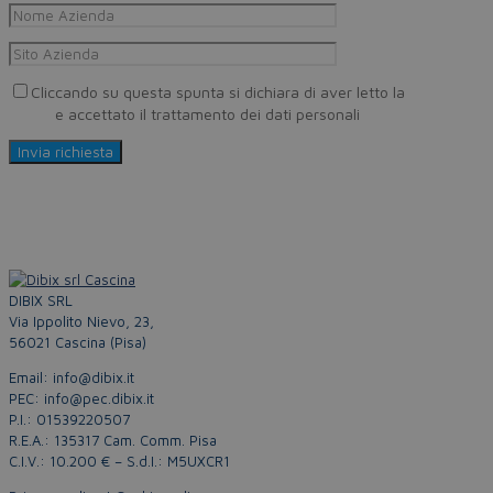
Cliccando su questa spunta si dichiara di aver letto la
Privacy
Policy
e accettato il trattamento dei dati personali
DIBIX SRL
Via Ippolito Nievo, 23,
56021 Cascina (Pisa)
Email: info@dibix.it
PEC: info@pec.dibix.it
P.I.: 01539220507
R.E.A.: 135317 Cam. Comm. Pisa
C.I.V.: 10.200 € – S.d.I.: M5UXCR1