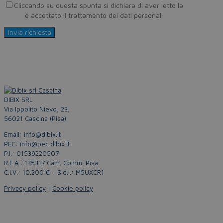
Cliccando su questa spunta si dichiara di aver letto la
Privacy
Policy
e accettato il trattamento dei dati personali
DIBIX SRL
Via Ippolito Nievo, 23,
56021 Cascina (Pisa)
Email: info@dibix.it
PEC: info@pec.dibix.it
P.I.: 01539220507
R.E.A.: 135317 Cam. Comm. Pisa
C.I.V.: 10.200 € – S.d.I.: M5UXCR1
Privacy policy
|
Cookie policy