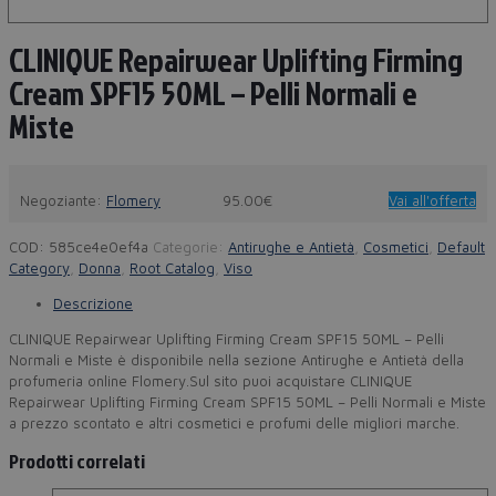
CLINIQUE Repairwear Uplifting Firming
Cream SPF15 50ML – Pelli Normali e
Miste
Negoziante:
Flomery
95.00€
Vai all'offerta
COD:
585ce4e0ef4a
Categorie:
Antirughe e Antietà
,
Cosmetici
,
Default
Category
,
Donna
,
Root Catalog
,
Viso
Descrizione
CLINIQUE Repairwear Uplifting Firming Cream SPF15 50ML – Pelli
Normali e Miste è disponibile nella sezione Antirughe e Antietà della
profumeria online Flomery.Sul sito puoi acquistare CLINIQUE
Repairwear Uplifting Firming Cream SPF15 50ML – Pelli Normali e Miste
a prezzo scontato e altri cosmetici e profumi delle migliori marche.
Prodotti correlati