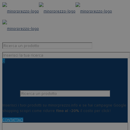
0
Inserisci i tuoi prodotti su minorprezzo.info e se hai campagne Google
shopping scopri come ridurre
fino al -20%
il costo per click!
CONTATTACI