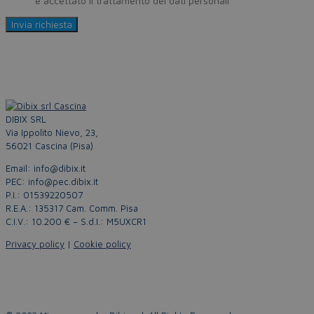
Policy
e accettato il trattamento dei dati personali
DIBIX SRL
Via Ippolito Nievo, 23,
56021 Cascina (Pisa)
Email: info@dibix.it
PEC: info@pec.dibix.it
P.I.: 01539220507
R.E.A.: 135317 Cam. Comm. Pisa
C.I.V.: 10.200 € – S.d.I.: M5UXCR1
Privacy policy
|
Cookie policy