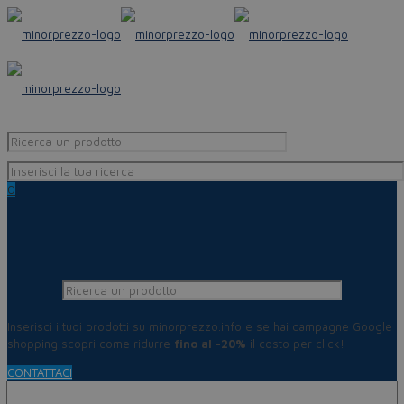
0
Inserisci i tuoi prodotti su minorprezzo.info e se hai campagne Google
shopping scopri come ridurre
fino al -20%
il costo per click!
CONTATTACI