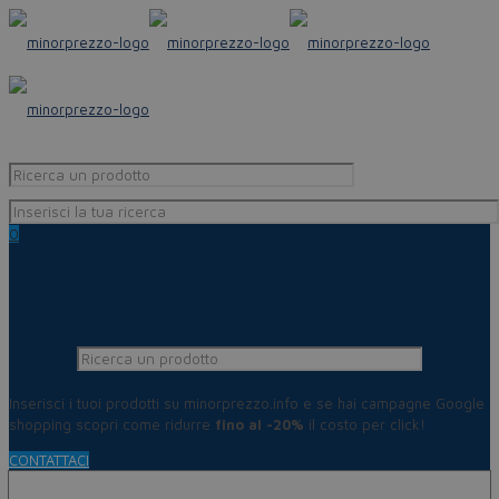
0
Inserisci i tuoi prodotti su minorprezzo.info e se hai campagne Google
shopping scopri come ridurre
fino al -20%
il costo per click!
CONTATTACI