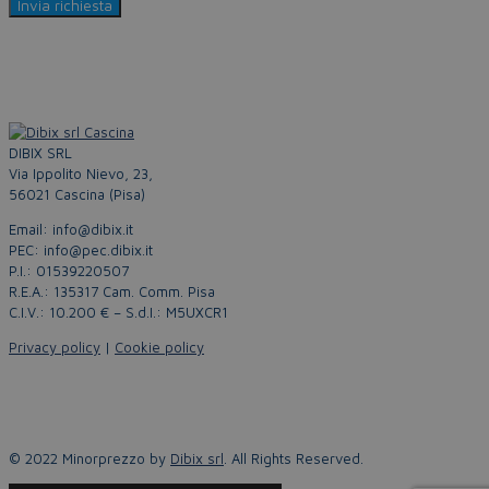
DIBIX SRL
Via Ippolito Nievo, 23,
56021 Cascina (Pisa)
Email: info@dibix.it
PEC: info@pec.dibix.it
P.I.: 01539220507
R.E.A.: 135317 Cam. Comm. Pisa
C.I.V.: 10.200 € – S.d.I.: M5UXCR1
Privacy policy
|
Cookie policy
© 2022 Minorprezzo by
Dibix srl
. All Rights Reserved.