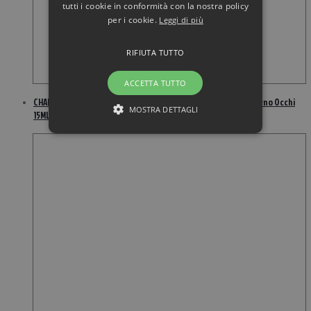
tutti i cookie in conformità con la nostra policy
per i cookie.
Leggi di più
RIFIUTA TUTTO
ACCETTA TUTTO
CHANEL Le Lift Concentré Yeux Rassodante Antirughe Contorno Occhi
MOSTRA DETTAGLI
15ML