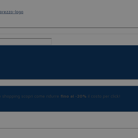
le shopping scopri come ridurre
fino al -20%
il costo per click!