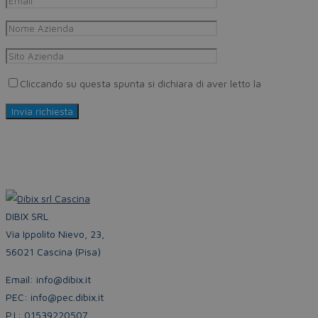
Cliccando su questa spunta si dichiara di aver letto la
Privacy Pol
DIBIX SRL
Via Ippolito Nievo, 23,
56021 Cascina (Pisa)
Email: info@dibix.it
PEC: info@pec.dibix.it
P.I.: 01539220507