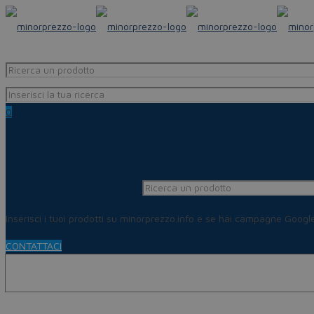
0
Inserisci i tuoi prodotti su minorprezzo.info e se hai campagne Goog
CONTATTACI