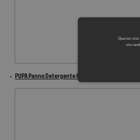
Questo sito 
sito web
PUPA Panno Detergente Perfezionatore