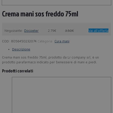
Crema mani sos freddo 75ml
Negoziante:
Docpeter
2.79€
3.50€
Vai all'offerta
COD:
8056450232074
Categoria:
Cura mani
Descrizione
Crema mani sos freddo 75ml, prodotto da Lr company srl, è un
prodotto parafarmaco indicato per benessere di mani e piedi.
Prodotti correlati