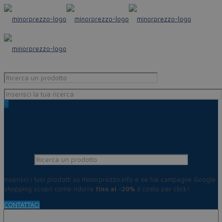
0
Inserisci i tuoi prodotti su minorprezzo.info e se hai campagne Google
shopping scopri come ridurre
fino al -20%
il costo per click!
CONTATTACI