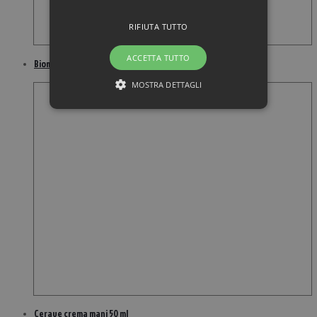
RIFIUTA TUTTO
ACCETTA TUTTO
Biomineral unghie topico emulsione rinforzante 20 ml
MOSTRA DETTAGLI
Cerave crema mani 50 ml