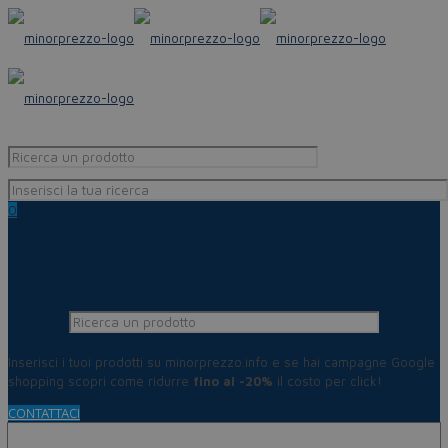
0
Inserisci i tuoi prodotti su minorprezzo.info e se hai campagne Google
shopping scopri come ridurre
fino al -20%
il costo per click!
CONTATTACI