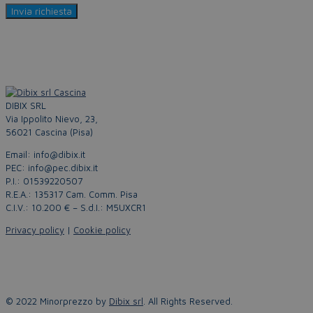
DIBIX SRL
Via Ippolito Nievo, 23,
56021 Cascina (Pisa)
Email: info@dibix.it
PEC: info@pec.dibix.it
P.I.: 01539220507
R.E.A.: 135317 Cam. Comm. Pisa
C.I.V.: 10.200 € – S.d.I.: M5UXCR1
Privacy policy
|
Cookie policy
© 2022 Minorprezzo by
Dibix srl
. All Rights Reserved.