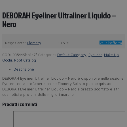
DEBORAH Eyeliner Ultraliner Liquido –
Nero
Negoziante:
Flomery
13.51€
Vai all'offerta
COD:
935449bb1a7f
Categorie:
Default Category
,
Eyeliner
,
Make Up
,
Occhi
,
Root Catalog
Descrizione
DEBORAH Eyeliner Ultraliner Liquido – Nero è disponibile nella sezione
Eyeliner della profumeria online Flomery.Sul sito puoi acquistare
DEBORAH Eyeliner Ultraliner Liquido – Nero a prezzo scontato e altri
cosmetici e profumi delle migliori marche.
Prodotti correlati